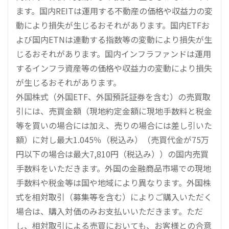
ます。国内REITは運用する不動産の価格や収益力の変
動により損失が生じるおそれがあります。国内ETFお
よび国内ETNは連動する指数等の変動により損失が生
じるおそれがあります。国内インフラファンドは運用
するインフラ資産等の価格や収益力の変動により損失
が生じるおそれがあります。
外国株式（外国ETF、外国預託証券を含む）の売買取
引には、売買金額（現地約定金額に現地手数料と税金
等を買いの場合には加え、売りの場合には差し引いた
額）に対し最大1.045％（税込み）（売買代金が75万
円以下の場合は最大7,810円（税込み））の国内売買
手数料をいただきます。外国の金融商品市場での現地
手数料や税金等は国や地域により異なります。外国株
式を相対取引（募集等を含む）によりご購入いただく
場合は、購入対価のみお支払いいただきます。ただ
し、相対取引による売買においても、お客様との合意