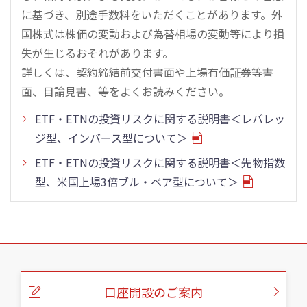
に基づき、別途手数料をいただくことがあります。外
国株式は株価の変動および為替相場の変動等により損
失が生じるおそれがあります。
詳しくは、契約締結前交付書面や上場有価証券等書
面、目論見書、等をよくお読みください。
ETF・ETNの投資リスクに関する説明書＜レバレッ
ジ型、インバース型について＞
ETF・ETNの投資リスクに関する説明書＜先物指数
型、米国上場3倍ブル・ベア型について＞
こ
の
ペ
ー
口座開設のご案内
ジ
の