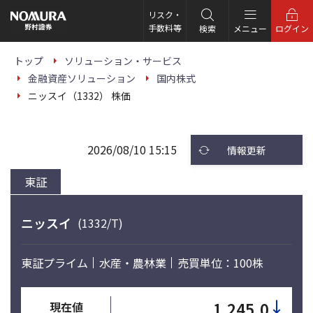
こ
の
リスク・
ペ
手数料等
検索
メニュー
ログイン
ー
ジ
の
トップ
ソリューション・サービス
本
金融資産ソリューション
国内株式
文
へ
ニッスイ（1332） 株価
2026/08/10 15:15
情報更新
東証
ニッスイ
(1332/T)
東証プライム
水産・農林業
売買単位：100株
↓
1,245.0
現在値