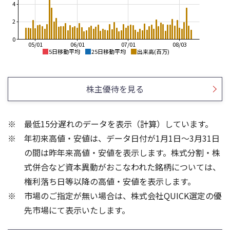
4
2
0
05/01
06/01
07/01
08/03
5日移動平均
25日移動平均
出来高(百万)
1,600
1,600
1,400
1,400
株主優待を見る
1,200
1,200
1,000
800
1,000
最低15分遅れのデータを表示（計算）しています。
600
800
年初来高値・安値は、データ日付が1月1日～3月31日
400
600
200
の間は昨年来高値・安値を表示します。株式分割・株
3
3
式併合など資本異動がおこなわれた銘柄については、
2
2
権利落ち日等以降の高値・安値を表示します。
1
1
市場のご指定が無い場合は、株式会社QUICK選定の優
先市場にて表示いたします。
0
0
25/04
21/01
25/06
22/01
25/08
25/10
23/01
25/12
24/01
26/02
25/01
26/04
26/06
26/01
26/08
5ヶ月移動平均
13週移動平均
25ヶ月移動平均
26週移動平均
出来高(百万)
出来高(百万)