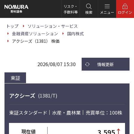
こ
の
リスク・
ペ
手数料等
検索
メニュー
ログイン
ー
ジ
の
トップ
ソリューション・サービス
本
金融資産ソリューション
国内株式
文
へ
アクシーズ（1381） 株価
2026/08/07 15:30
情報更新
東証
アクシーズ
(1381/T)
東証スタンダード
水産・農林業
売買単位：100株
↑
3,595
現在値