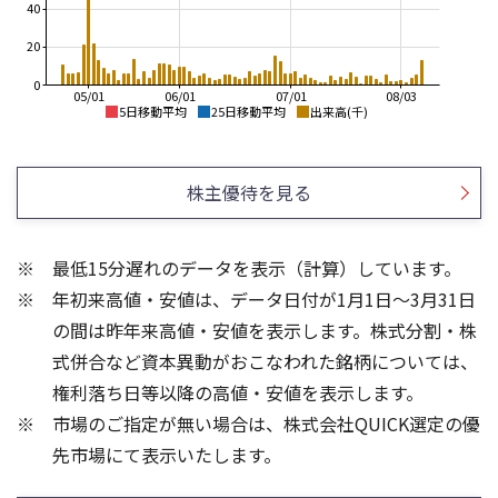
40
20
0
05/01
06/01
07/01
08/03
5日移動平均
25日移動平均
出来高(千)
5,000
5,000
4,500
4,500
株主優待を見る
4,000
4,000
3,500
3,500
最低15分遅れのデータを表示（計算）しています。
3,000
3,000
年初来高値・安値は、データ日付が1月1日～3月31日
2,500
2,500
の間は昨年来高値・安値を表示します。株式分割・株
30
15
式併合など資本異動がおこなわれた銘柄については、
20
10
権利落ち日等以降の高値・安値を表示します。
10
5
市場のご指定が無い場合は、株式会社QUICK選定の優
先市場にて表示いたします。
0
0
25/04
21/01
25/06
22/01
25/08
25/10
23/01
25/12
24/01
26/02
25/01
26/04
26/06
26/01
26/08
5ヶ月移動平均
13週移動平均
25ヶ月移動平均
26週移動平均
出来高(千)
出来高(千)