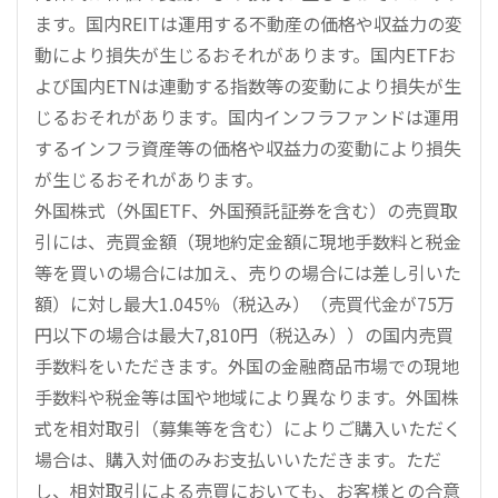
ます。国内REITは運用する不動産の価格や収益力の変
動により損失が生じるおそれがあります。国内ETFお
よび国内ETNは連動する指数等の変動により損失が生
じるおそれがあります。国内インフラファンドは運用
するインフラ資産等の価格や収益力の変動により損失
が生じるおそれがあります。
外国株式（外国ETF、外国預託証券を含む）の売買取
引には、売買金額（現地約定金額に現地手数料と税金
等を買いの場合には加え、売りの場合には差し引いた
額）に対し最大1.045％（税込み）（売買代金が75万
円以下の場合は最大7,810円（税込み））の国内売買
手数料をいただきます。外国の金融商品市場での現地
手数料や税金等は国や地域により異なります。外国株
式を相対取引（募集等を含む）によりご購入いただく
場合は、購入対価のみお支払いいただきます。ただ
し、相対取引による売買においても、お客様との合意