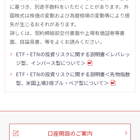
に基づき、別途手数料をいただくことがあります。外
国株式は株価の変動および為替相場の変動等により損
失が生じるおそれがあります。
詳しくは、契約締結前交付書面や上場有価証券等書
面、目論見書、等をよくお読みください。
ETF・ETNの投資リスクに関する説明書＜レバレッ
ジ型、インバース型について＞
ETF・ETNの投資リスクに関する説明書＜先物指数
型、米国上場3倍ブル・ベア型について＞
こ
の
ペ
ー
口座開設のご案内
ジ
の