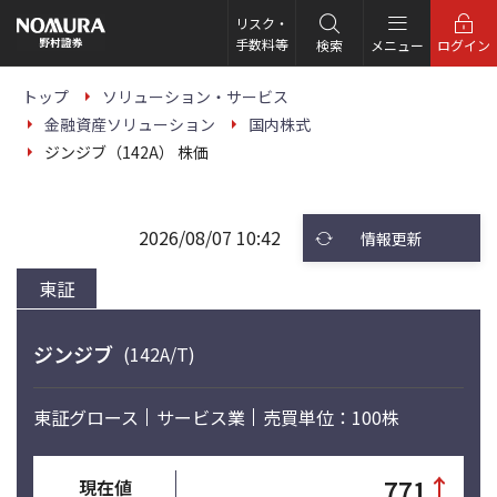
こ
の
リスク・
ペ
手数料等
検索
メニュー
ログイン
ー
ジ
の
トップ
ソリューション・サービス
本
金融資産ソリューション
国内株式
文
へ
ジンジブ（142A） 株価
2026/08/07 10:42
情報更新
東証
ジンジブ
(142A/T)
東証グロース
サービス業
売買単位：100株
↑
771
現在値