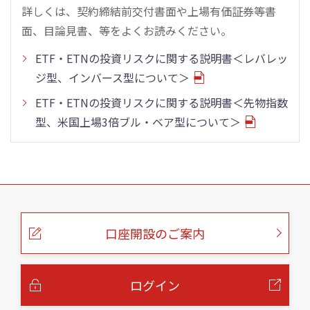
詳しくは、契約締結前交付書面や上場有価証券等書
面、目論見書、等をよくお読みください。
ETF・ETNの投資リスクに関する説明書＜レバレッ
ジ型、インバース型について＞
ETF・ETNの投資リスクに関する説明書＜先物指数
型、米国上場3倍ブル・ベア型について＞
こ
の
ペ
ー
口座開設のご案内
ジ
の
本
文
へ
ログイン