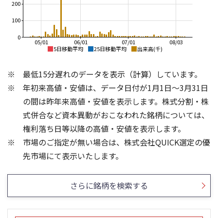
200
100
0
05/01
06/01
07/01
08/03
5日移動平均
25日移動平均
出来高(千)
1,100
2,500
最低15分遅れのデータを表示（計算）しています。
1,000
2,000
年初来高値・安値は、データ日付が1月1日～3月31日
900
1,500
800
の間は昨年来高値・安値を表示します。株式分割・株
700
1,000
式併合など資本異動がおこなわれた銘柄については、
600
権利落ち日等以降の高値・安値を表示します。
500
500
市場のご指定が無い場合は、株式会社QUICK選定の優
400
0
200
800
先市場にて表示いたします。
150
600
100
400
さらに銘柄を検索する
200
50
0
0
25/04
25/06
25/08
25/10
25/12
26/02
25/01
26/04
26/06
26/01
26/08
5ヶ月移動平均
13週移動平均
25ヶ月移動平均
26週移動平均
出来高(千)
出来高(千)