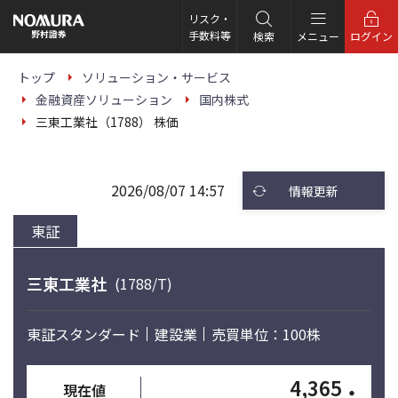
こ
の
リスク・
ペ
手数料等
検索
メニュー
ログイン
ー
ジ
の
トップ
ソリューション・サービス
本
金融資産ソリューション
国内株式
文
へ
三東工業社（1788） 株価
2026/08/07 14:57
情報更新
東証
三東工業社
(1788/T)
東証スタンダード
建設業
売買単位：100株
4,365
・
現在値