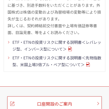
に基づき、別途手数料をいただくことがあります。外
国株式は株価の変動および為替相場の変動等により損
失が生じるおそれがあります。
詳しくは、契約締結前交付書面や上場有価証券等書
面、目論見書、等をよくお読みください。
ETF・ETNの投資リスクに関する説明書＜レバレッ
ジ型、インバース型について＞
ETF・ETNの投資リスクに関する説明書＜先物指数
型、米国上場3倍ブル・ベア型について＞
こ
の
ペ
ー
口座開設のご案内
ジ
の