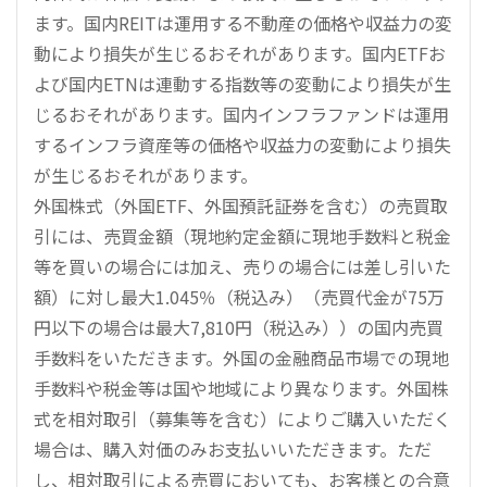
ます。国内REITは運用する不動産の価格や収益力の変
動により損失が生じるおそれがあります。国内ETFお
よび国内ETNは連動する指数等の変動により損失が生
じるおそれがあります。国内インフラファンドは運用
するインフラ資産等の価格や収益力の変動により損失
が生じるおそれがあります。
外国株式（外国ETF、外国預託証券を含む）の売買取
引には、売買金額（現地約定金額に現地手数料と税金
等を買いの場合には加え、売りの場合には差し引いた
額）に対し最大1.045％（税込み）（売買代金が75万
円以下の場合は最大7,810円（税込み））の国内売買
手数料をいただきます。外国の金融商品市場での現地
手数料や税金等は国や地域により異なります。外国株
式を相対取引（募集等を含む）によりご購入いただく
場合は、購入対価のみお支払いいただきます。ただ
し、相対取引による売買においても、お客様との合意