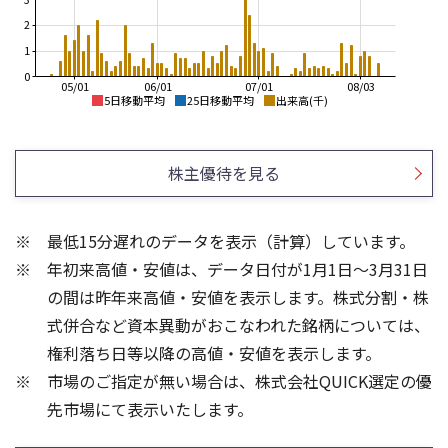
2
1
0
05/01
06/01
07/01
08/03
5日移動平均
25日移動平均
出来高(千)
6,500
7,000
6,000
6,000
株主優待を見る
5,500
5,000
5,000
4,000
最低15分遅れのデータを表示（計算）しています。
4,500
3,000
年初来高値・安値は、データ日付が1月1日～3月31日
4,000
3,500
2,000
の間は昨年来高値・安値を表示します。株式分割・株
10
4
式併合など資本異動がおこなわれた銘柄については、
3
権利落ち日等以降の高値・安値を表示します。
2
5
市場のご指定が無い場合は、株式会社QUICK選定の優
1
先市場にて表示いたします。
0
0
25/04
21/01
25/06
22/01
25/08
23/01
25/10
25/12
24/01
26/02
25/01
26/04
26/06
26/01
26/08
5ヶ月移動平均
13週移動平均
25ヶ月移動平均
26週移動平均
出来高(千)
出来高(千)