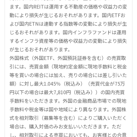
ます。国内REITは運用する不動産の価格や収益力の変
動により損失が生じるおそれがあります。国内ETFお
よび国内ETNは連動する指数等の変動により損失が生
じるおそれがあります。国内インフラファンドは運用
するインフラ資産等の価格や収益力の変動により損失
が生じるおそれがあります。
外国株式（外国ETF、外国預託証券を含む）の売買取
引には、売買金額（現地約定金額に現地手数料と税金
等を買いの場合には加え、売りの場合には差し引いた
額）に対し最大1.045％（税込み）（売買代金が75万
円以下の場合は最大7,810円（税込み））の国内売買
手数料をいただきます。外国の金融商品市場での現地
手数料や税金等は国や地域により異なります。外国株
式を相対取引（募集等を含む）によりご購入いただく
場合は、購入対価のみお支払いいただきます。ただ
し、相対取引による売買においても、お客様との合意