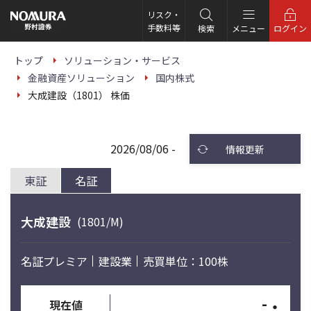
こ
の
リスク・
ペ
手数料等
検索
メニュー
ログイン
ー
ジ
の
トップ
ソリューション・サービス
本
金融資産ソリューション
国内株式
文
へ
大成建設（1801） 株価
2026/08/06 -
情報更新
東証
名証
大成建設
(1801/M)
名証プレミア
建設業
売買単位：100株
-
・
現在値