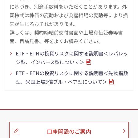
に基づき、別途手数料をいただくことがあります。外
国株式は株価の変動および為替相場の変動等により損
失が生じるおそれがあります。
詳しくは、契約締結前交付書面や上場有価証券等書
面、目論見書、等をよくお読みください。
ETF・ETNの投資リスクに関する説明書＜レバレッ
ジ型、インバース型について＞
ETF・ETNの投資リスクに関する説明書＜先物指数
型、米国上場3倍ブル・ベア型について＞
こ
の
ペ
ー
口座開設のご案内
ジ
の