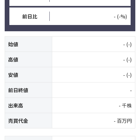
前日比
-
(-%)
始値
-
(-)
高値
-
(-)
安値
-
(-)
前日終値
-
出来高
- 千株
売買代金
- 百万円