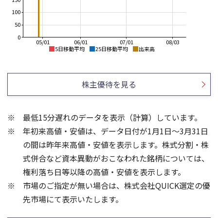
100
50
0
05/01
06/01
07/01
08/03
5日移動平均
25日移動平均
出来高
20,000
20,000
18,000
株主優待を見る
15,000
16,000
14,000
10,000
12,000
最低15分遅れのデータを表示（計算）しています。
10,000
5,000
年初来高値・安値は、データ日付が1月1日～3月31日
8,000
6,000
0
の間は昨年来高値・安値を表示します。株式分割・株
400
100
式併合など資本異動がおこなわれた銘柄については、
300
権利落ち日等以降の高値・安値を表示します。
200
50
市場のご指定が無い場合は、株式会社QUICK選定の優
100
先市場にて表示いたします。
0
0
25/04
21/01
25/06
22/01
25/08
25/10
23/01
25/12
24/01
26/02
25/01
26/04
26/06
26/01
26/08
5ヶ月移動平均
13週移動平均
25ヶ月移動平均
26週移動平均
出来高
出来高