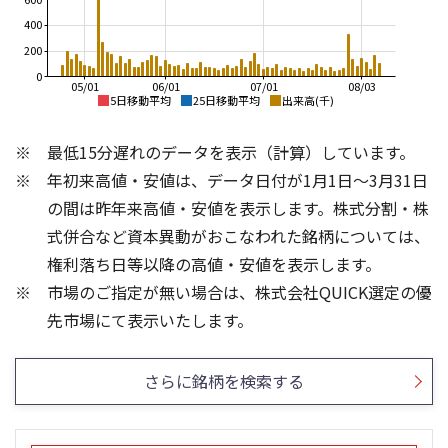
400
200
0
05/01
06/01
07/01
08/03
5日移動平均
25日移動平均
出来高(千)
4,500
4,500
最低15分遅れのデータを表示（計算）しています。
4,000
4,000
年初来高値・安値は、データ日付が1月1日～3月31日
3,500
3,500
3,000
の間は昨年来高値・安値を表示します。株式分割・株
3,000
2,500
式併合など資本異動がおこなわれた銘柄については、
2,500
2,000
権利落ち日等以降の高値・安値を表示します。
2,000
1,500
市場のご指定が無い場合は、株式会社QUICK選定の優
1,500
1,000
300
300
先市場にて表示いたします。
200
200
100
100
さらに銘柄を検索する
0
0
25/04
21/01
25/06
22/01
25/08
25/10
23/01
25/12
24/01
26/02
25/01
26/04
26/06
26/01
26/08
5ヶ月移動平均
13週移動平均
25ヶ月移動平均
26週移動平均
出来高(千)
出来高(千)