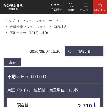
こ
の
リスク・
ペ
手数料等
検索
メニュー
ログイン
ー
ジ
の
トップ
ソリューション・サービス
本
金融資産ソリューション
国内株式
文
へ
不動テトラ（1813） 株価
2026/08/07 15:30
情報更新
東証
不動テトラ
(1813/T)
東証プライム
建設業
売買単位：100株
↓
2,710
現在値