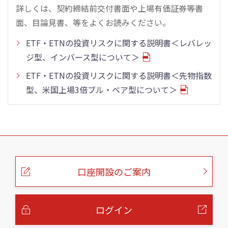
詳しくは、契約締結前交付書面や上場有価証券等書
面、目論見書、等をよくお読みください。
ETF・ETNの投資リスクに関する説明書＜レバレッ
ジ型、インバース型について＞
ETF・ETNの投資リスクに関する説明書＜先物指数
型、米国上場3倍ブル・ベア型について＞
こ
の
ペ
ー
口座開設のご案内
ジ
の
本
文
へ
ログイン