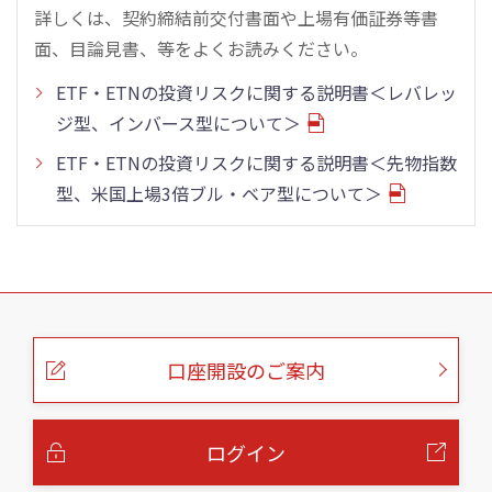
詳しくは、契約締結前交付書面や上場有価証券等書
面、目論見書、等をよくお読みください。
ETF・ETNの投資リスクに関する説明書＜レバレッ
ジ型、インバース型について＞
ETF・ETNの投資リスクに関する説明書＜先物指数
型、米国上場3倍ブル・ベア型について＞
こ
の
ペ
ー
口座開設のご案内
ジ
の
本
文
へ
ログイン