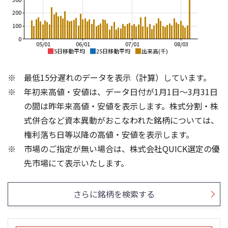
200
100
0
05/01
06/01
07/01
08/03
5日移動平均
25日移動平均
出来高(千)
7,000
7,000
最低15分遅れのデータを表示（計算）しています。
6,500
6,000
年初来高値・安値は、データ日付が1月1日～3月31日
6,000
5,000
の間は昨年来高値・安値を表示します。株式分割・株
5,500
4,000
式併合など資本異動がおこなわれた銘柄については、
5,000
3,000
権利落ち日等以降の高値・安値を表示します。
4,500
2,000
市場のご指定が無い場合は、株式会社QUICK選定の優
4,000
1,000
400
800
先市場にて表示いたします。
300
600
200
400
さらに銘柄を検索する
100
200
0
0
25/04
21/01
25/06
22/01
25/08
25/10
23/01
25/12
24/01
26/02
25/01
26/04
26/06
26/01
26/08
5ヶ月移動平均
13週移動平均
25ヶ月移動平均
26週移動平均
出来高(千)
出来高(千)