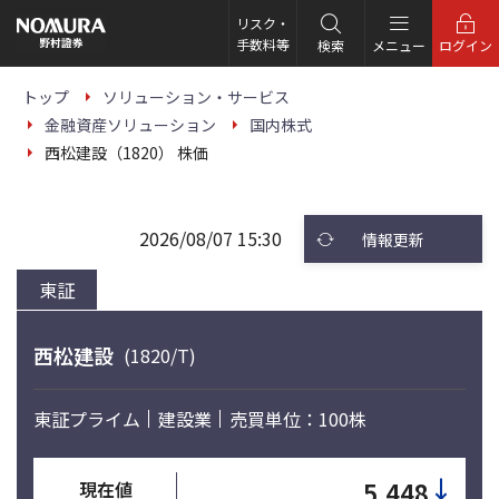
こ
の
リスク・
ペ
手数料等
検索
メニュー
ログイン
ー
ジ
の
トップ
ソリューション・サービス
本
金融資産ソリューション
国内株式
文
へ
西松建設（1820） 株価
2026/08/07 15:30
情報更新
東証
西松建設
(1820/T)
東証プライム
建設業
売買単位：100株
↓
5,448
現在値