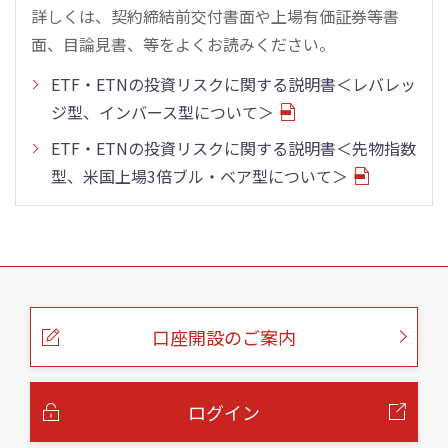
詳しくは、契約締結前交付書面や上場有価証券等書
面、目論見書、等をよくお読みください。
ETF・ETNの投資リスクに関する説明書＜レバレッ
ジ型、インバース型について＞
ETF・ETNの投資リスクに関する説明書＜先物指数
型、米国上場3倍ブル・ベア型について＞
こ
の
ペ
ー
口座開設のご案内
ジ
の
本
文
へ
ログイン