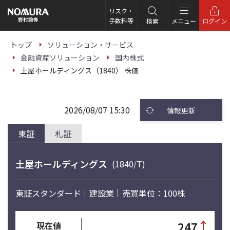
こ
の
リスク・
ペ
手数料等
検索
メニュー
ログイン
ー
ジ
の
トップ
ソリューション・サービス
本
金融資産ソリューション
国内株式
文
へ
土屋ホールディングス（1840） 株価
2026/08/07 15:30
情報更新
東証
札証
土屋ホールディングス
(1840/T)
東証スタンダード
建設業
売買単位：100株
↑
247
現在値