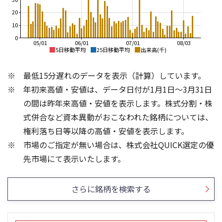
20
10
0
05/01
06/01
07/01
08/03
5日移動平均
25日移動平均
出来高(千)
280
350
最低15分遅れのデータを表示（計算）しています。
260
300
年初来高値・安値は、データ日付が1月1日～3月31日
240
250
の間は昨年来高値・安値を表示します。株式分割・株
220
200
式併合など資本異動がおこなわれた銘柄については、
権利落ち日等以降の高値・安値を表示します。
200
150
市場のご指定が無い場合は、株式会社QUICK選定の優
180
100
200
6
先市場にて表示いたします。
150
4
100
2
さらに銘柄を検索する
50
0
0
21/01
25/04
25/06
22/01
25/08
23/01
25/10
25/12
24/01
26/02
25/01
26/04
26/06
26/01
26/08
5ヶ月移動平均
13週移動平均
25ヶ月移動平均
26週移動平均
出来高(百万)
出来高(千)