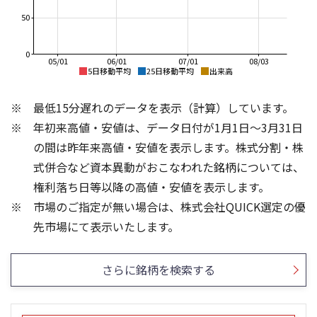
50
0
05/01
06/01
07/01
08/03
5日移動平均
25日移動平均
出来高
2,025
2,500
最低15分遅れのデータを表示（計算）しています。
2,000
年初来高値・安値は、データ日付が1月1日～3月31日
1,500
の間は昨年来高値・安値を表示します。株式分割・株
2,024
1,000
式併合など資本異動がおこなわれた銘柄については、
権利落ち日等以降の高値・安値を表示します。
500
市場のご指定が無い場合は、株式会社QUICK選定の優
2,023
0
40
100
先市場にて表示いたします。
30
20
50
さらに銘柄を検索する
10
0
0
25/04
21/01
25/06
22/01
25/08
25/10
23/01
25/12
24/01
26/02
25/01
26/04
26/06
26/01
26/08
5ヶ月移動平均
13週移動平均
26週移動平均
25ヶ月移動平均
出来高
出来高