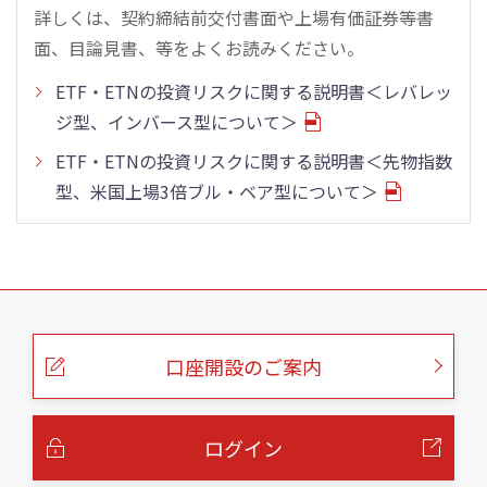
詳しくは、契約締結前交付書面や上場有価証券等書
面、目論見書、等をよくお読みください。
ETF・ETNの投資リスクに関する説明書＜レバレッ
ジ型、インバース型について＞
ETF・ETNの投資リスクに関する説明書＜先物指数
型、米国上場3倍ブル・ベア型について＞
こ
の
ペ
ー
口座開設のご案内
ジ
の
本
文
へ
ログイン