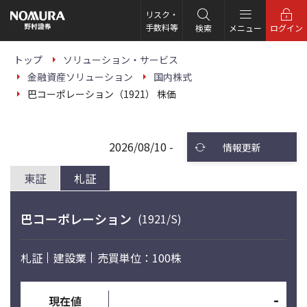
こ
の
リスク・
ペ
手数料等
検索
メニュー
ログイン
ー
ジ
の
トップ
ソリューション・サービス
本
金融資産ソリューション
国内株式
文
へ
巴コーポレーション（1921） 株価
2026/08/10 -
情報更新
東証
札証
巴コーポレーション
(1921/S)
札証
建設業
売買単位：100株
-
現在値