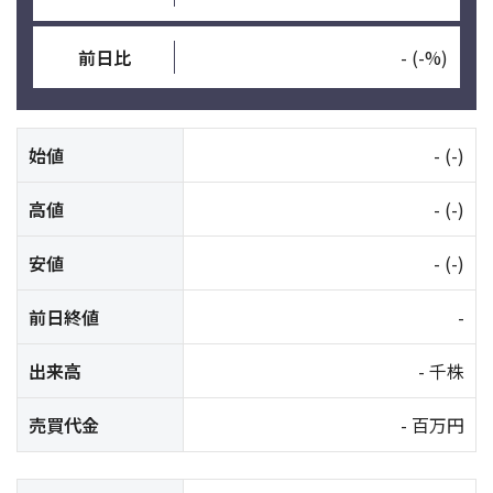
前日比
-
(-%)
始値
-
(-)
高値
-
(-)
安値
-
(-)
前日終値
-
出来高
- 千株
売買代金
- 百万円