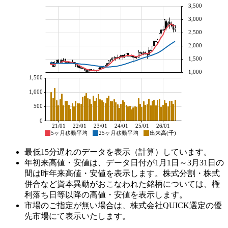
3,500
3,000
2,500
2,000
1,500
1,000
1,500
1,000
500
0
21/01
22/01
23/01
24/01
25/01
26/01
5ヶ月移動平均
25ヶ月移動平均
出来高(千)
最低15分遅れのデータを表示（計算）しています。
年初来高値・安値は、データ日付が1月1日～3月31日の
間は昨年来高値・安値を表示します。株式分割・株式
併合など資本異動がおこなわれた銘柄については、権
利落ち日等以降の高値・安値を表示します。
市場のご指定が無い場合は、株式会社QUICK選定の優
先市場にて表示いたします。