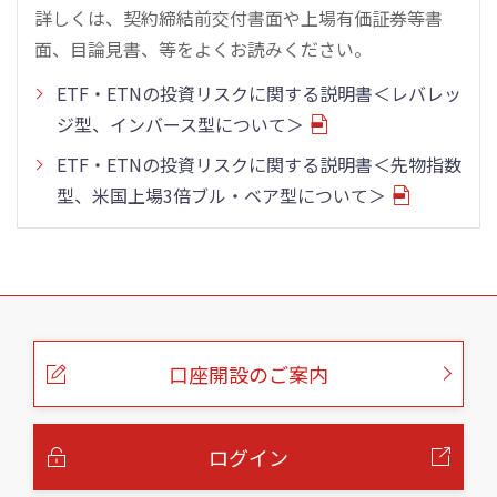
詳しくは、契約締結前交付書面や上場有価証券等書
面、目論見書、等をよくお読みください。
ETF・ETNの投資リスクに関する説明書＜レバレッ
ジ型、インバース型について＞
ETF・ETNの投資リスクに関する説明書＜先物指数
型、米国上場3倍ブル・ベア型について＞
こ
の
ペ
ー
口座開設のご案内
ジ
の
本
文
へ
ログイン