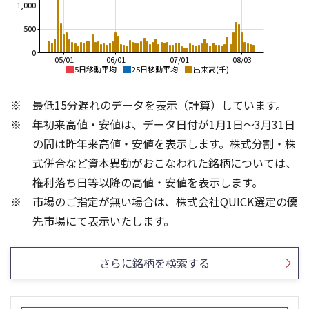
1,000
500
0
05/01
06/01
07/01
08/03
5日移動平均
25日移動平均
出来高(千)
11,000
12,000
最低15分遅れのデータを表示（計算）しています。
10,000
10,000
年初来高値・安値は、データ日付が1月1日～3月31日
9,000
8,000
8,000
の間は昨年来高値・安値を表示します。株式分割・株
7,000
6,000
式併合など資本異動がおこなわれた銘柄については、
6,000
権利落ち日等以降の高値・安値を表示します。
4,000
5,000
市場のご指定が無い場合は、株式会社QUICK選定の優
4,000
2,000
800
400
先市場にて表示いたします。
600
300
400
200
さらに銘柄を検索する
200
100
0
0
25/04
21/01
25/06
22/01
25/08
25/10
23/01
25/12
24/01
26/02
25/01
26/04
26/06
26/01
26/08
5ヶ月移動平均
13週移動平均
25ヶ月移動平均
26週移動平均
出来高(千)
出来高(千)