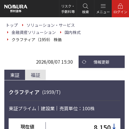
こ
の
リスク・
ペ
手数料等
検索
メニュー
ログイン
ー
ジ
の
トップ
ソリューション・サービス
本
金融資産ソリューション
国内株式
文
へ
クラフティア（1959） 株価
2026/08/07 15:30
情報更新
東証
福証
クラフティア
(1959/T)
東証プライム
建設業
売買単位：100株
↓
8,150
現在値