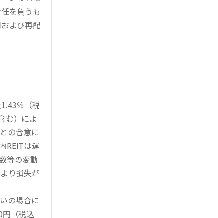
責任を負うも
用および再配
.43％（税
を含む）によ
様との合意に
REITは運
指数等の変動
により損失が
買いの場合に
0円（税込