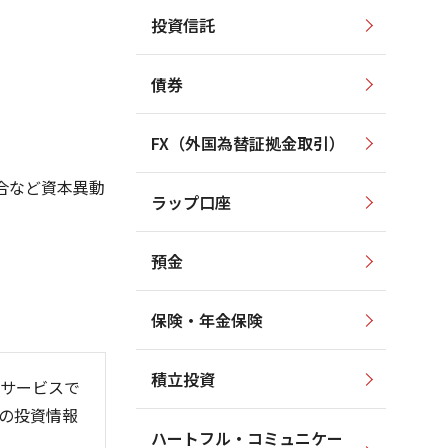
投資信託
3,000
3,000
2,800
債券
2,500
2,600
2,400
FX（外国為替証拠金取引）
2,000
2,200
合など資本異動
ラップ口座
2,000
1,500
預金
保険・年金保険
6/06
26/01
26/08
積立投資
サービスで
の投資情報
ハートフル・コミュニケー