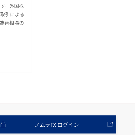
す。外国株
対取引による
為替相場の
ノムラFX ログイン