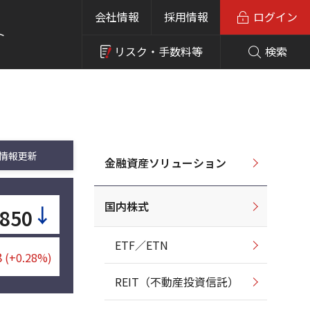
会社情報
採用情報
ログイン
ト
リスク・
手数料等
検索
情報更新
金融資産ソリューション
国内株式
↓
,850
ETF／ETN
8
(+0.28%)
REIT（不動産投資信託）