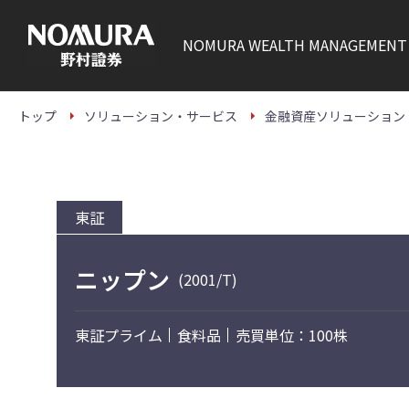
こ
の
ペ
NOMURA
WEALTH MANAGEMENT
ー
ジ
の
本
文
トップ
ソリューション・サービス
金融資産ソリューション
へ
東証
ニップン
(2001/T)
東証プライム
食料品
売買単位：100株