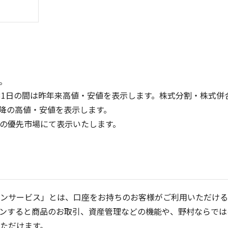
。
31日の間は昨年来高値・安値を表示します。株式分割・株式併
降の高値・安値を表示します。
1,000
600
定の優先市場にて表示いたします。
400
500
200
0
0
25/04
21/01
25/06
22/01
25/08
23/01
25/10
25/12
24/01
26/02
25/01
26/04
2
5ヶ月移動平均
13週移動平均
25ヶ月移動平均
26週移動平均
出来高(千)
出来高(千)
ンサービス」とは、口座をお持ちのお客様がご利用いただける
ンすると商品のお取引、資産管理などの機能や、野村ならでは
ただけます。