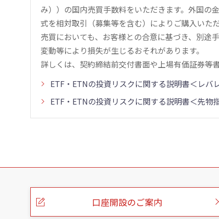
み））の国内売買手数料をいただきます。外国の
式を相対取引（募集等を含む）によりご購入いた
売買においても、お客様との合意に基づき、別途
変動等により損失が生じるおそれがあります。
詳しくは、契約締結前交付書面や上場有価証券等
ETF・ETNの投資リスクに関する説明書＜レ
ETF・ETNの投資リスクに関する説明書＜先
こ
の
ペ
ー
口座開設のご案内
ジ
の
本