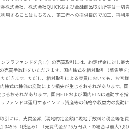
券株式会社、株式会社QUICKおよび金融商品取引所等は一切
に利用することはもちろん、第三者への提供目的で加工、再利
内インフラファンドを含む）の売買取引には、約定代金に対し最大1
））の売買手数料をいただきます。国内株式を相対取引（募集等
いただきます。ただし、相対取引による売買においても、お客
内株式は株価の変動により損失が生じるおそれがあります。国内
じるおそれがあります。国内ETFおよび国内ETNは連動する
フラファンドは運用するインフラ資産等の価格や収益力の変動
買取引には、売買金額（現地約定金額に現地手数料と税金等を
045％（税込み）（売買代金が75万円以下の場合は最大7,81