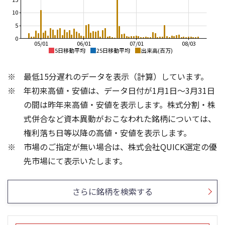
10
5
0
05/01
06/01
07/01
08/03
5日移動平均
25日移動平均
出来高(百万)
120
120
最低15分遅れのデータを表示（計算）しています。
100
100
年初来高値・安値は、データ日付が1月1日～3月31日
80
80
の間は昨年来高値・安値を表示します。株式分割・株
60
60
式併合など資本異動がおこなわれた銘柄については、
40
40
権利落ち日等以降の高値・安値を表示します。
20
20
市場のご指定が無い場合は、株式会社QUICK選定の優
0
0
150
80
先市場にて表示いたします。
60
100
40
50
さらに銘柄を検索する
20
0
0
25/04
21/01
25/06
22/01
25/08
23/01
25/10
25/12
24/01
26/02
25/01
26/04
26/06
26/01
26/08
5ヶ月移動平均
13週移動平均
25ヶ月移動平均
26週移動平均
出来高(百万)
出来高(百万)