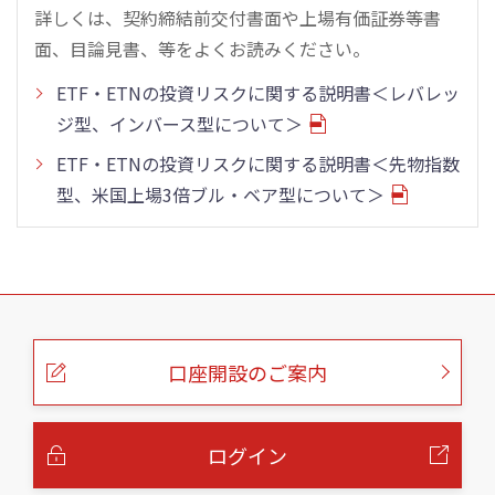
詳しくは、契約締結前交付書面や上場有価証券等書
面、目論見書、等をよくお読みください。
ETF・ETNの投資リスクに関する説明書＜レバレッ
ジ型、インバース型について＞
ETF・ETNの投資リスクに関する説明書＜先物指数
型、米国上場3倍ブル・ベア型について＞
こ
の
ペ
ー
口座開設のご案内
ジ
の
本
文
へ
ログイン