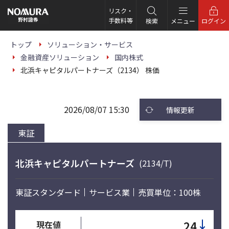
こ
の
リスク・
ペ
手数料等
検索
メニュー
ログイン
ー
ジ
の
トップ
ソリューション・サービス
本
金融資産ソリューション
国内株式
文
へ
北浜キャピタルパートナーズ（2134） 株価
2026/08/07 15:30
情報更新
東証
北浜キャピタルパートナーズ
(2134/T)
東証スタンダード
サービス業
売買単位：100株
↓
24
現在値