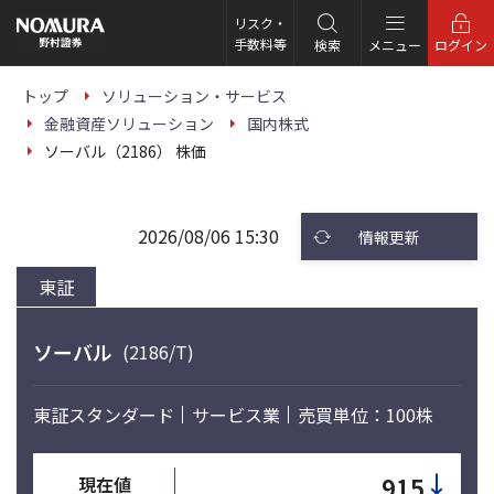
こ
の
リスク・
ペ
手数料等
検索
メニュー
ログイン
ー
ジ
の
トップ
ソリューション・サービス
本
金融資産ソリューション
国内株式
文
へ
ソーバル（2186） 株価
2026/08/06 15:30
情報更新
東証
ソーバル
(2186/T)
東証スタンダード
サービス業
売買単位：100株
↓
915
現在値