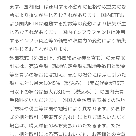
ます。国内REITは運用する不動産の価格や収益力の変
動により損失が生じるおそれがあります。国内ETFお
よび国内ETNは連動する指数等の変動により損失が生
じるおそれがあります。国内インフラファンドは運用
するインフラ資産等の価格や収益力の変動により損失
が生じるおそれがあります。
外国株式（外国ETF、外国預託証券を含む）の売買取
引には、売買金額（現地約定金額に現地手数料と税金
等を買いの場合には加え、売りの場合には差し引いた
額）に対し最大1.045％（税込み）（売買代金が75万
円以下の場合は最大7,810円（税込み））の国内売買
手数料をいただきます。外国の金融商品市場での現地
手数料や税金等は国や地域により異なります。外国株
式を相対取引（募集等を含む）によりご購入いただく
場合は、購入対価のみお支払いいただきます。ただ
し、相対取引による売買においても、お客様との合意