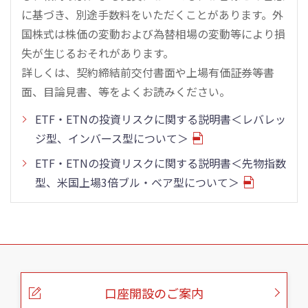
に基づき、別途手数料をいただくことがあります。外
国株式は株価の変動および為替相場の変動等により損
失が生じるおそれがあります。
詳しくは、契約締結前交付書面や上場有価証券等書
面、目論見書、等をよくお読みください。
ETF・ETNの投資リスクに関する説明書＜レバレッ
ジ型、インバース型について＞
ETF・ETNの投資リスクに関する説明書＜先物指数
型、米国上場3倍ブル・ベア型について＞
こ
の
ペ
ー
口座開設のご案内
ジ
の