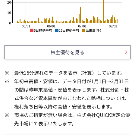
20
10
0
05/01
06/01
07/01
08/03
5日移動平均
25日移動平均
出来高(千)
1,000
1,500
1,400
950
株主優待を見る
1,300
1,200
900
1,100
850
1,000
最低15分遅れのデータを表示（計算）しています。
900
800
年初来高値・安値は、データ日付が1月1日～3月31日
800
750
700
の間は昨年来高値・安値を表示します。株式分割・株
60
80
式併合など資本異動がおこなわれた銘柄については、
60
40
権利落ち日等以降の高値・安値を表示します。
40
20
市場のご指定が無い場合は、株式会社QUICK選定の優
20
先市場にて表示いたします。
0
0
25/04
21/01
25/06
22/01
25/08
25/10
23/01
25/12
24/01
26/02
25/01
26/04
26/06
26/01
26/08
5ヶ月移動平均
13週移動平均
25ヶ月移動平均
26週移動平均
出来高(千)
出来高(千)