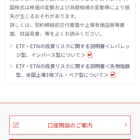
国株式は株価の変動および為替相場の変動等により損
失が生じるおそれがあります。
詳しくは、契約締結前交付書面や上場有価証券等書
面、目論見書、等をよくお読みください。
ETF・ETNの投資リスクに関する説明書＜レバレッ
ジ型、インバース型について＞
ETF・ETNの投資リスクに関する説明書＜先物指数
型、米国上場3倍ブル・ベア型について＞
こ
の
ペ
ー
口座開設のご案内
ジ
の
本