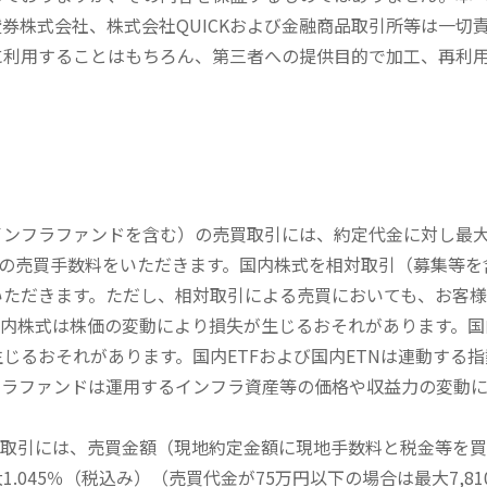
券株式会社、株式会社QUICKおよび金融商品取引所等は一切
に利用することはもちろん、第三者への提供目的で加工、再利
内インフラファンドを含む）の売買取引には、約定代金に対し最大1
））の売買手数料をいただきます。国内株式を相対取引（募集等
いただきます。ただし、相対取引による売買においても、お客
内株式は株価の変動により損失が生じるおそれがあります。国内
じるおそれがあります。国内ETFおよび国内ETNは連動する
フラファンドは運用するインフラ資産等の価格や収益力の変動
買取引には、売買金額（現地約定金額に現地手数料と税金等を
045％（税込み）（売買代金が75万円以下の場合は最大7,81