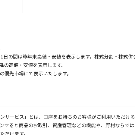
。
31日の間は昨年来高値・安値を表示します。株式分割・株式併
降の高値・安値を表示します。
100
300
定の優先市場にて表示いたします。
200
50
100
0
0
25/04
21/01
25/06
22/01
25/08
23/01
25/10
25/12
24/01
26/02
25/01
26/04
5ヶ月移動平均
13週移動平均
25ヶ月移動平均
26週移動平均
出来高(千)
出来高(千)
ンサービス」とは、口座をお持ちのお客様がご利用いただける
ンすると商品のお取引、資産管理などの機能や、野村ならでは
ただけます。