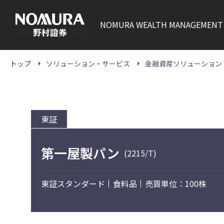
こ
の
ペ
NOMURA
WEALTH MANAGEMENT
ー
ジ
の
本
文
トップ
ソリューション・サービス
金融資産ソリューション
へ
東証
第一屋製パン
(2215/T)
東証スタンダード
食料品
売買単位：100株