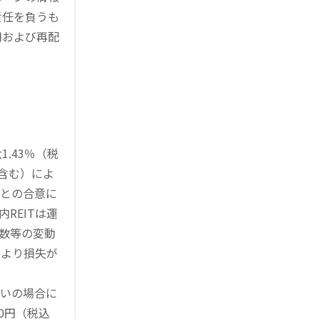
責任を負うも
用および再配
.43％（税
を含む）によ
様との合意に
REITは運
指数等の変動
により損失が
買いの場合に
0円（税込