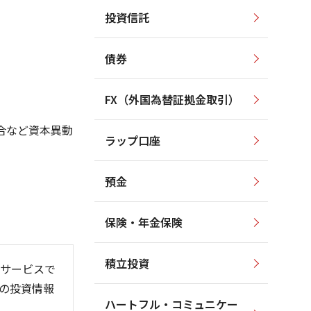
投資信託
1,100
700
1,000
650
900
債券
800
600
700
550
600
FX（外国為替証拠金取引）
500
500
合など資本異動
400
ラップ口座
450
300
預金
保険・年金保険
26/06
26/01
26/08
積立投資
サービスで
の投資情報
ハートフル・コミュニケー