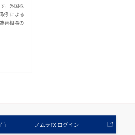
す。外国株
対取引による
為替相場の
ノムラFX ログイン