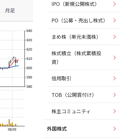
IPO（新規公開株式）
月足
PO（公募・売出し株式）
640
まめ株（単元未満株）
630
620
株式積立（株式累積投
610
資）
600
590
信用取引
580
TOB（公開買付け）
株主コミュニティ
外国株式
08/03