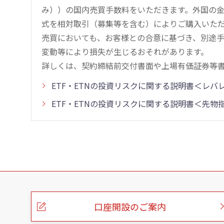
み））の国内売買手数料をいただきます。外国の
式を相対取引（募集等を含む）によりご購入いた
売買においても、お客様との合意に基づき、別途
変動等により損失が生じるおそれがあります。
詳しくは、契約締結前交付書面や上場有価証券等
ETF・ETNの投資リスクに関する説明書＜レ
ETF・ETNの投資リスクに関する説明書＜先
こ
の
ペ
ー
口座開設のご案内
ジ
の
本