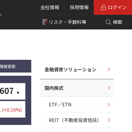
会社情報
採用情報
ログイン
ト
リスク・
手数料等
検索
情報更新
金融資産ソリューション
国内株式
607
・
ETF／ETN
1
(+0.16%)
REIT（不動産投資信託）