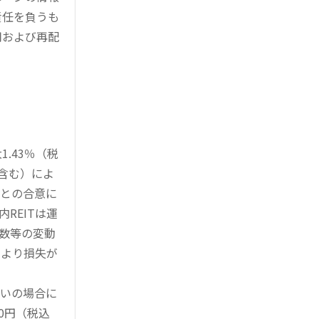
責任を負うも
用および再配
.43％（税
を含む）によ
様との合意に
REITは運
指数等の変動
により損失が
買いの場合に
0円（税込