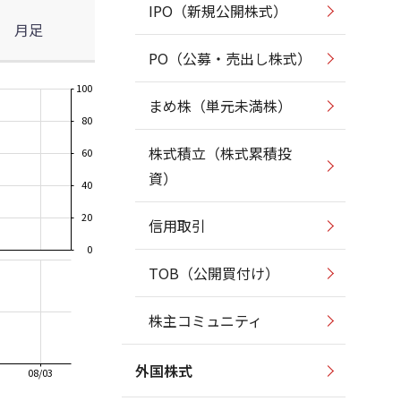
IPO（新規公開株式）
月足
PO（公募・売出し株式）
100
まめ株（単元未満株）
80
株式積立（株式累積投
60
資）
40
20
信用取引
0
TOB（公開買付け）
株主コミュニティ
外国株式
08/03