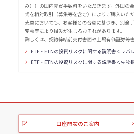
み））の国内売買手数料をいただきます。外国の
式を相対取引（募集等を含む）によりご購入いた
売買においても、お客様との合意に基づき、別途
変動等により損失が生じるおそれがあります。
詳しくは、契約締結前交付書面や上場有価証券等
ETF・ETNの投資リスクに関する説明書＜レ
ETF・ETNの投資リスクに関する説明書＜先
こ
の
ペ
ー
口座開設のご案内
ジ
の
本