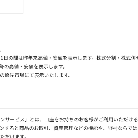
。
31日の間は昨年来高値・安値を表示します。株式分割・株式併
降の高値・安値を表示します。
100
100
定の優先市場にて表示いたします。
50
50
0
0
25/04
25/06
25/08
25/10
25/12
26/02
26/04
5ヶ月移動平均
13週移動平均
25ヶ月移動平均
26週移動平均
出来高
出来高
ンサービス」とは、口座をお持ちのお客様がご利用いただける
ンすると商品のお取引、資産管理などの機能や、野村ならでは
ただけます。