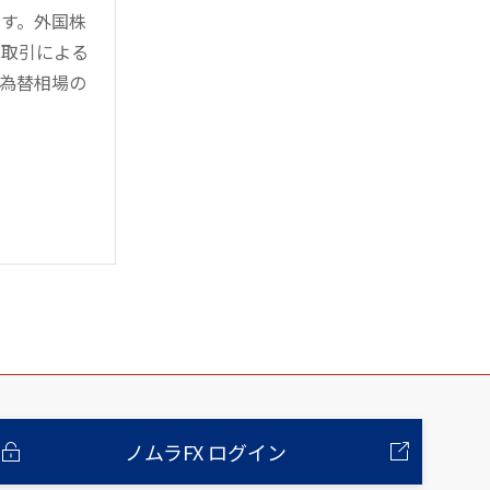
す。外国株
対取引による
為替相場の
ノムラFX ログイン