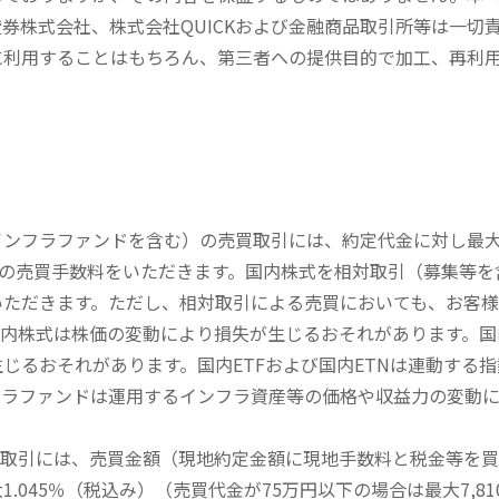
券株式会社、株式会社QUICKおよび金融商品取引所等は一切
に利用することはもちろん、第三者への提供目的で加工、再利
内インフラファンドを含む）の売買取引には、約定代金に対し最大1
））の売買手数料をいただきます。国内株式を相対取引（募集等
いただきます。ただし、相対取引による売買においても、お客
内株式は株価の変動により損失が生じるおそれがあります。国内
じるおそれがあります。国内ETFおよび国内ETNは連動する
フラファンドは運用するインフラ資産等の価格や収益力の変動
買取引には、売買金額（現地約定金額に現地手数料と税金等を
045％（税込み）（売買代金が75万円以下の場合は最大7,81