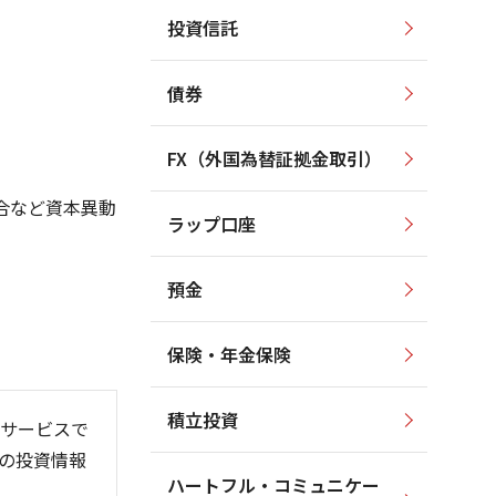
投資信託
100
100
80
80
債券
60
60
40
40
FX（外国為替証拠金取引）
20
20
合など資本異動
ラップ口座
0
0
預金
保険・年金保険
26/06
26/01
26/08
積立投資
サービスで
の投資情報
ハートフル・コミュニケー