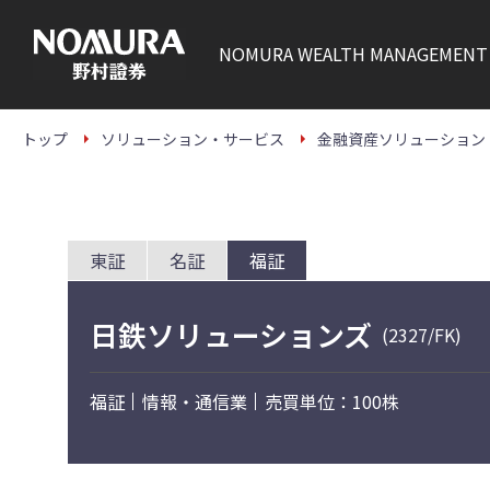
こ
の
ペ
NOMURA
WEALTH MANAGEMENT
ー
ジ
の
本
文
トップ
ソリューション・サービス
金融資産ソリューション
へ
東証
名証
福証
日鉄ソリューションズ
(2327/FK)
福証
情報・通信業
売買単位：100株