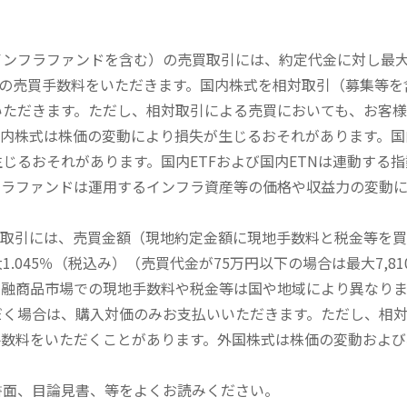
内インフラファンドを含む）の売買取引には、約定代金に対し最大1
））の売買手数料をいただきます。国内株式を相対取引（募集等
いただきます。ただし、相対取引による売買においても、お客
内株式は株価の変動により損失が生じるおそれがあります。国内
じるおそれがあります。国内ETFおよび国内ETNは連動する
フラファンドは運用するインフラ資産等の価格や収益力の変動
買取引には、売買金額（現地約定金額に現地手数料と税金等を
045％（税込み）（売買代金が75万円以下の場合は最大7,81
金融商品市場での現地手数料や税金等は国や地域により異なりま
だく場合は、購入対価のみお支払いいただきます。ただし、相
手数料をいただくことがあります。外国株式は株価の変動および
書面、目論見書、等をよくお読みください。