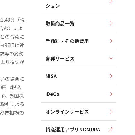
ション
.43％（税
取扱商品一覧
を含む）によ
様との合意に
手数料・その他費用
REITは運
指数等の変動
各種サービス
により損失が
NISA
買いの場合に
0円（税込
iDeCo
す。外国株
対取引による
オンラインサービス
為替相場の
資産運用アプリNOMURA