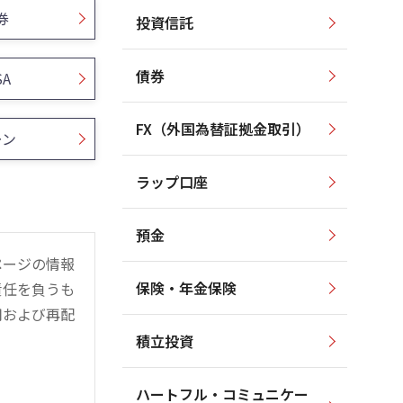
券
投資信託
債券
SA
FX（外国為替証拠金取引）
ーン
ラップ口座
預金
ページの情報
保険・年金保険
責任を負うも
用および再配
積立投資
ハートフル・コミュニケー