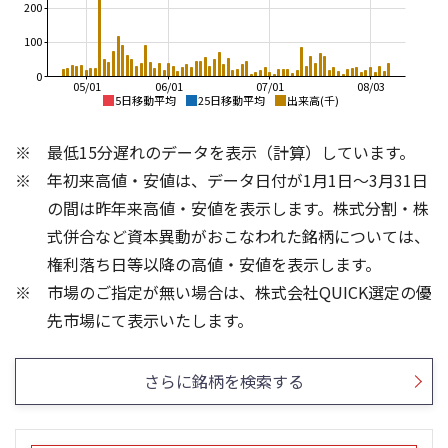
200
100
0
05/01
06/01
07/01
08/03
5日移動平均
25日移動平均
出来高(千)
650
650
最低15分遅れのデータを表示（計算）しています。
600
600
年初来高値・安値は、データ日付が1月1日～3月31日
550
550
の間は昨年来高値・安値を表示します。株式分割・株
500
500
式併合など資本異動がおこなわれた銘柄については、
450
権利落ち日等以降の高値・安値を表示します。
450
400
市場のご指定が無い場合は、株式会社QUICK選定の優
400
350
300
150
先市場にて表示いたします。
200
100
100
50
さらに銘柄を検索する
0
0
25/04
21/01
25/06
22/01
25/08
25/10
23/01
25/12
24/01
26/02
25/01
26/04
26/06
26/01
26/08
5ヶ月移動平均
13週移動平均
25ヶ月移動平均
26週移動平均
出来高(千)
出来高(千)