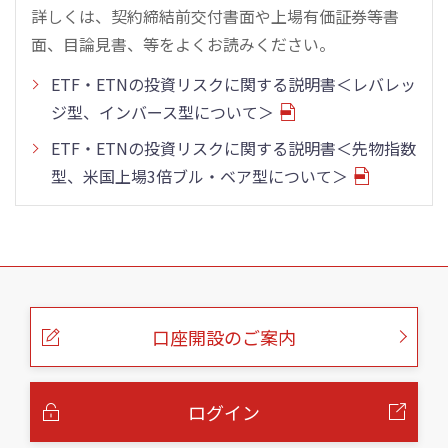
詳しくは、契約締結前交付書面や上場有価証券等書
面、目論見書、等をよくお読みください。
ETF・ETNの投資リスクに関する説明書＜レバレッ
ジ型、インバース型について＞
ETF・ETNの投資リスクに関する説明書＜先物指数
型、米国上場3倍ブル・ベア型について＞
こ
の
ペ
ー
口座開設のご案内
ジ
の
本
文
へ
ログイン