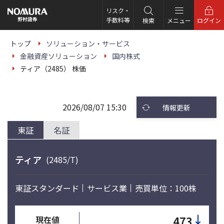
こ
の
リスク・
ペ
手数料等
検索
メニュー
ログイン
ー
ジ
の
トップ
ソリューション・サービス
本
金融資産ソリューション
国内株式
文
へ
ティア（2485） 株価
2026/08/07 15:30
情報更新
東証
名証
ティア
(2485/T)
東証スタンダード
サービス業
売買単位：100株
↓
473
現在値