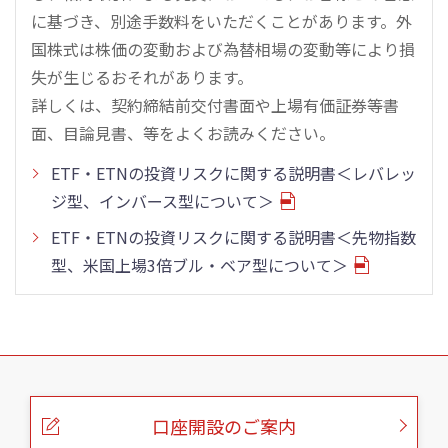
に基づき、別途手数料をいただくことがあります。外
国株式は株価の変動および為替相場の変動等により損
失が生じるおそれがあります。
詳しくは、契約締結前交付書面や上場有価証券等書
面、目論見書、等をよくお読みください。
ETF・ETNの投資リスクに関する説明書＜レバレッ
ジ型、インバース型について＞
ETF・ETNの投資リスクに関する説明書＜先物指数
型、米国上場3倍ブル・ベア型について＞
こ
の
ペ
ー
口座開設のご案内
ジ
の