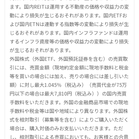
ます。国内REITは運用する不動産の価格や収益力の変
動により損失が生じるおそれがあります。国内ETFお
よび国内ETNは連動する指数等の変動により損失が生
じるおそれがあります。国内インフラファンドは運用
するインフラ資産等の価格や収益力の変動により損失
が生じるおそれがあります。
外国株式（外国ETF、外国預託証券を含む）の売買取
引には、売買金額（現地約定金額に現地手数料と税金
等を買いの場合には加え、売りの場合には差し引いた
額）に対し最大1.045％（税込み）（売買代金が75万
円以下の場合は最大7,810円（税込み））の国内売買
手数料をいただきます。外国の金融商品市場での現地
手数料や税金等は国や地域により異なります。外国株
式を相対取引（募集等を含む）によりご購入いただく
場合は、購入対価のみお支払いいただきます。ただ
し、相対取引による売買においても、お客様との合意