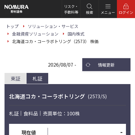
こ
の
リスク・
ペ
手数料等
検索
メニュー
ログイン
ー
ジ
の
トップ
ソリューション・サービス
本
金融資産ソリューション
国内株式
文
へ
北海道コカ・コーラボトリング（2573） 株価
2026/08/07 -
情報更新
東証
札証
北海道コカ・コーラボトリング
(2573/S)
札証
食料品
売買単位：100株
-
現在値