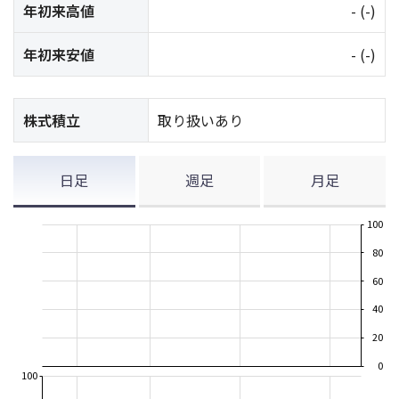
年初来高値
-
(-)
年初来安値
-
(-)
株式積立
取り扱いあり
日足
週足
月足
100
80
60
40
20
0
100