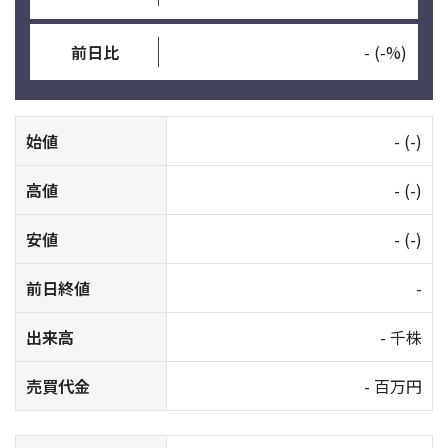
前日比
-
(-%)
始値
-
(-)
高値
-
(-)
安値
-
(-)
前日終値
-
出来高
- 千株
売買代金
- 百万円