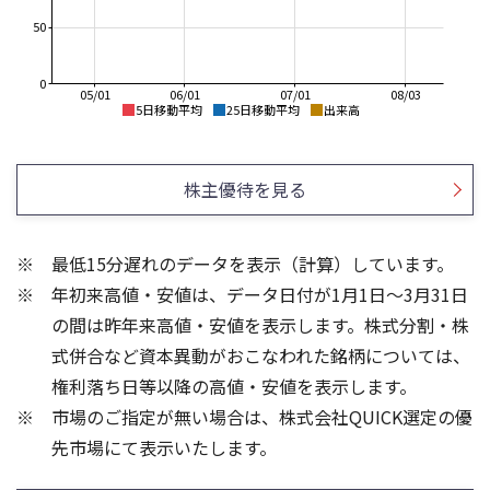
50
0
05/01
06/01
07/01
08/03
5日移動平均
25日移動平均
出来高
100
100
80
80
株主優待を見る
60
60
40
40
最低15分遅れのデータを表示（計算）しています。
20
20
年初来高値・安値は、データ日付が1月1日～3月31日
0
0
の間は昨年来高値・安値を表示します。株式分割・株
100
100
式併合など資本異動がおこなわれた銘柄については、
権利落ち日等以降の高値・安値を表示します。
50
50
市場のご指定が無い場合は、株式会社QUICK選定の優
先市場にて表示いたします。
0
0
25/04
21/01
25/06
22/01
25/08
25/10
23/01
25/12
24/01
26/02
25/01
26/04
26/06
26/01
26/08
5ヶ月移動平均
13週移動平均
25ヶ月移動平均
26週移動平均
出来高
出来高