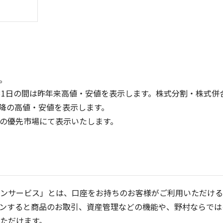
。
31日の間は昨年来高値・安値を表示します。株式分割・株式併
降の高値・安値を表示します。
400
300
定の優先市場にて表示いたします。
300
200
200
100
100
0
0
25/04
21/01
25/06
22/01
25/08
25/10
23/01
25/12
24/01
26/02
25/01
26/04
2
5ヶ月移動平均
13週移動平均
25ヶ月移動平均
26週移動平均
出来高(千)
出来高(千)
ンサービス」とは、口座をお持ちのお客様がご利用いただける
ンすると商品のお取引、資産管理などの機能や、野村ならでは
ただけます。