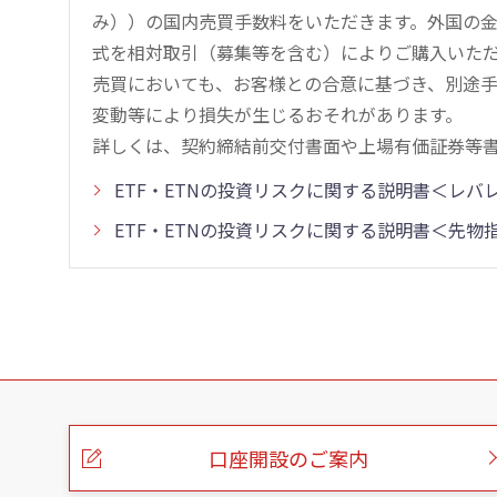
み））の国内売買手数料をいただきます。外国の
式を相対取引（募集等を含む）によりご購入いた
売買においても、お客様との合意に基づき、別途
変動等により損失が生じるおそれがあります。
詳しくは、契約締結前交付書面や上場有価証券等
ETF・ETNの投資リスクに関する説明書＜レ
ETF・ETNの投資リスクに関する説明書＜先
こ
の
ペ
ー
口座開設のご案内
ジ
の
本