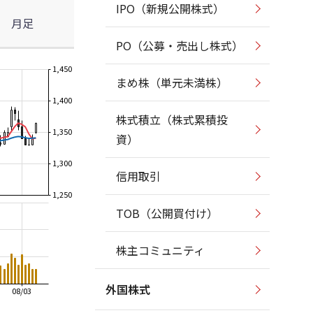
IPO（新規公開株式）
月足
PO（公募・売出し株式）
1,450
まめ株（単元未満株）
1,400
株式積立（株式累積投
1,350
資）
1,300
信用取引
1,250
TOB（公開買付け）
株主コミュニティ
外国株式
08/03