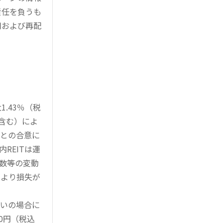
責任を負うも
用および再配
.43％（税
を含む）によ
様との合意に
REITは運
指数等の変動
により損失が
買いの場合に
0円（税込