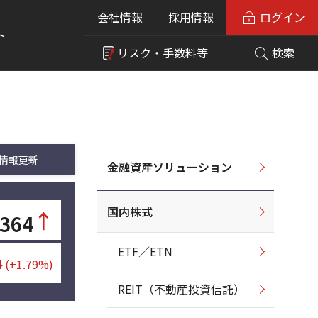
会社情報
採用情報
ログイン
ト
リスク・
手数料等
検索
情報更新
金融資産ソリューション
国内株式
↑
,364
ETF／ETN
4
(+1.79%)
REIT（不動産投資信託）