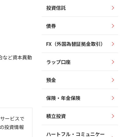
投資信託
1,700
2,500
1,600
2,000
債券
1,500
1,500
1,400
FX（外国為替証拠金取引）
1,000
1,300
合など資本異動
ラップ口座
1,200
500
預金
保険・年金保険
6/06
26/01
26/08
積立投資
サービスで
の投資情報
ハートフル・コミュニケー