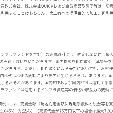
券株式会社、株式会社QUICKおよび金融商品取引所等は一切
に利用することはもちろん、第三者への提供目的で加工、再利
内インフラファンドを含む）の売買取引には、約定代金に対し最大1
））の売買手数料をいただきます。国内株式を相対取引（募集等
いただきます。ただし、相対取引による売買においても、お客
内株式は株価の変動により損失が生じるおそれがあります。国内
じるおそれがあります。国内ETFおよび国内ETNは連動する
フラファンドは運用するインフラ資産等の価格や収益力の変動
買取引には、売買金額（現地約定金額に現地手数料と税金等を
045％（税込み）（売買代金が75万円以下の場合は最大7,81