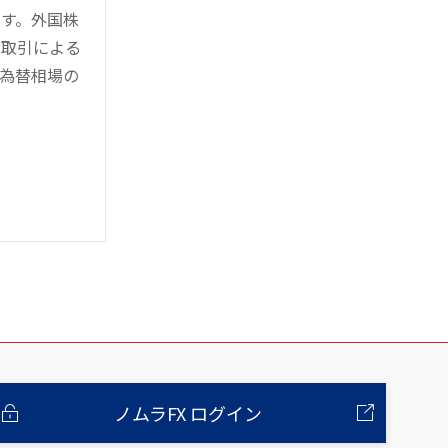
す。外国株
対取引による
為替相場の
ノムラFX ログイン