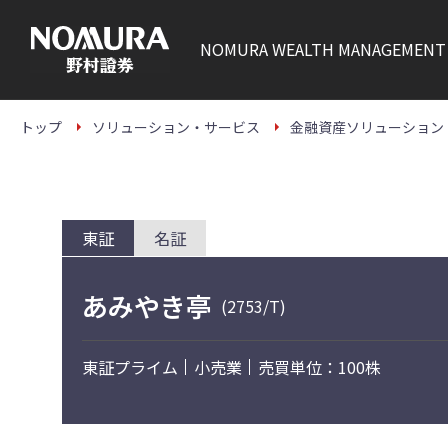
こ
の
ペ
NOMURA
WEALTH MANAGEMENT
ー
ジ
の
本
文
トップ
ソリューション・サービス
金融資産ソリューション
へ
東証
名証
あみやき亭
(2753/T)
東証プライム
小売業
売買単位：100株