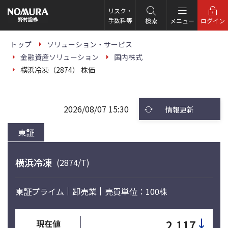
こ
の
リスク・
ペ
手数料等
検索
メニュー
ログイン
ー
ジ
の
トップ
ソリューション・サービス
本
金融資産ソリューション
国内株式
文
へ
横浜冷凍（2874） 株価
2026/08/07 15:30
情報更新
東証
横浜冷凍
(2874/T)
東証プライム
卸売業
売買単位：100株
↓
2,117
現在値