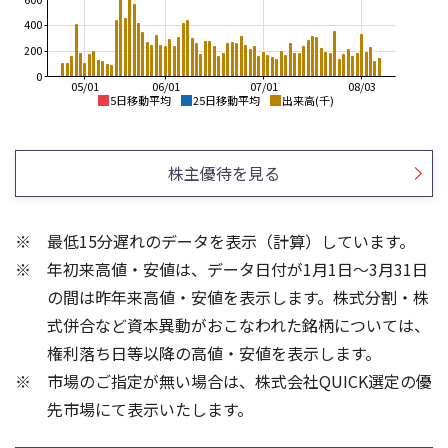
400
200
0
05/01
06/01
07/01
08/03
5日移動平均
25日移動平均
出来高(千)
3,000
3,000
2,500
2,500
株主優待を見る
2,000
2,000
1,500
1,500
最低15分遅れのデータを表示（計算）しています。
1,000
1,000
年初来高値・安値は、データ日付が1月1日～3月31日
500
500
の間は昨年来高値・安値を表示します。株式分割・株
600
600
式併合など資本異動がおこなわれた銘柄については、
400
400
権利落ち日等以降の高値・安値を表示します。
200
200
市場のご指定が無い場合は、株式会社QUICK選定の優
先市場にて表示いたします。
0
0
25/04
21/01
25/06
22/01
25/08
25/10
23/01
25/12
24/01
26/02
25/01
26/04
26/06
26/01
26/08
5ヶ月移動平均
13週移動平均
25ヶ月移動平均
26週移動平均
出来高(千)
出来高(千)