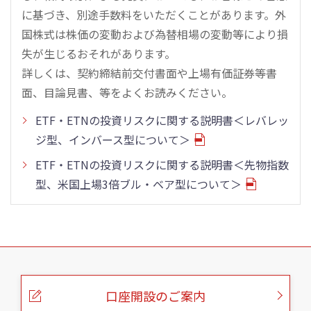
に基づき、別途手数料をいただくことがあります。外
国株式は株価の変動および為替相場の変動等により損
失が生じるおそれがあります。
詳しくは、契約締結前交付書面や上場有価証券等書
面、目論見書、等をよくお読みください。
ETF・ETNの投資リスクに関する説明書＜レバレッ
ジ型、インバース型について＞
ETF・ETNの投資リスクに関する説明書＜先物指数
型、米国上場3倍ブル・ベア型について＞
こ
の
ペ
ー
口座開設のご案内
ジ
の