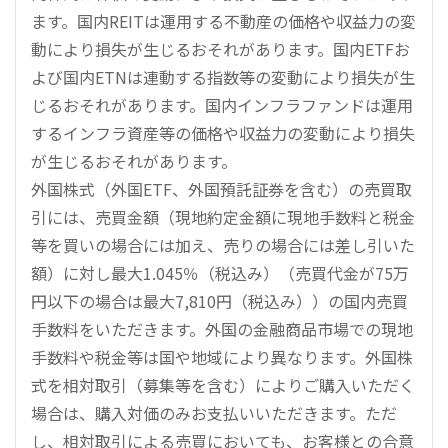
ます。国内REITは運用する不動産の価格や収益力の変
動により損失が生じるおそれがあります。国内ETFお
よび国内ETNは連動する指数等の変動により損失が生
じるおそれがあります。国内インフラファンドは運用
するインフラ資産等の価格や収益力の変動により損失
が生じるおそれがあります。
外国株式（外国ETF、外国預託証券を含む）の売買取
引には、売買金額（現地約定金額に現地手数料と税金
等を買いの場合には加え、売りの場合には差し引いた
額）に対し最大1.045％（税込み）（売買代金が75万
円以下の場合は最大7,810円（税込み））の国内売買
手数料をいただきます。外国の金融商品市場での現地
手数料や税金等は国や地域により異なります。外国株
式を相対取引（募集等を含む）によりご購入いただく
場合は、購入対価のみお支払いいただきます。ただ
し、相対取引による売買においても、お客様との合意