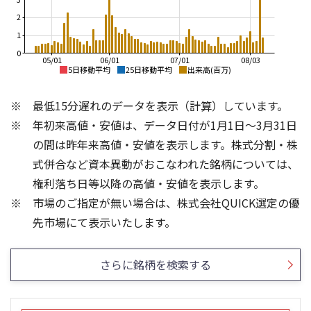
2
1
0
05/01
06/01
07/01
08/03
5日移動平均
25日移動平均
出来高(百万)
2,000
2,000
最低15分遅れのデータを表示（計算）しています。
1,800
1,800
年初来高値・安値は、データ日付が1月1日～3月31日
1,600
1,600
の間は昨年来高値・安値を表示します。株式分割・株
1,400
1,400
式併合など資本異動がおこなわれた銘柄については、
1,200
1,200
権利落ち日等以降の高値・安値を表示します。
1,000
1,000
市場のご指定が無い場合は、株式会社QUICK選定の優
800
800
2,000
1,500
先市場にて表示いたします。
1,500
1,000
1,000
500
さらに銘柄を検索する
500
0
0
25/04
21/01
25/06
22/01
25/08
25/10
23/01
25/12
24/01
26/02
25/01
26/04
26/06
26/01
26/08
5ヶ月移動平均
13週移動平均
25ヶ月移動平均
26週移動平均
出来高(千)
出来高(千)