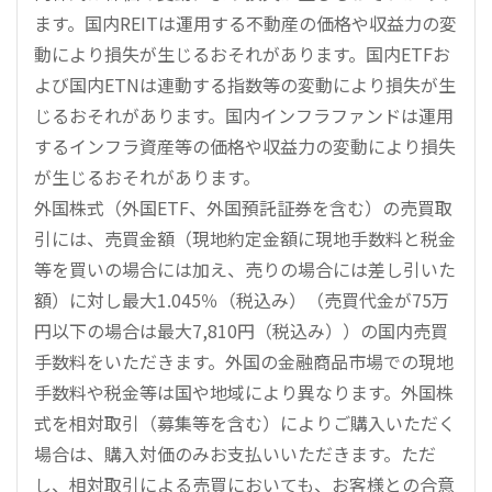
ます。国内REITは運用する不動産の価格や収益力の変
動により損失が生じるおそれがあります。国内ETFお
よび国内ETNは連動する指数等の変動により損失が生
じるおそれがあります。国内インフラファンドは運用
するインフラ資産等の価格や収益力の変動により損失
が生じるおそれがあります。
外国株式（外国ETF、外国預託証券を含む）の売買取
引には、売買金額（現地約定金額に現地手数料と税金
等を買いの場合には加え、売りの場合には差し引いた
額）に対し最大1.045％（税込み）（売買代金が75万
円以下の場合は最大7,810円（税込み））の国内売買
手数料をいただきます。外国の金融商品市場での現地
手数料や税金等は国や地域により異なります。外国株
式を相対取引（募集等を含む）によりご購入いただく
場合は、購入対価のみお支払いいただきます。ただ
し、相対取引による売買においても、お客様との合意