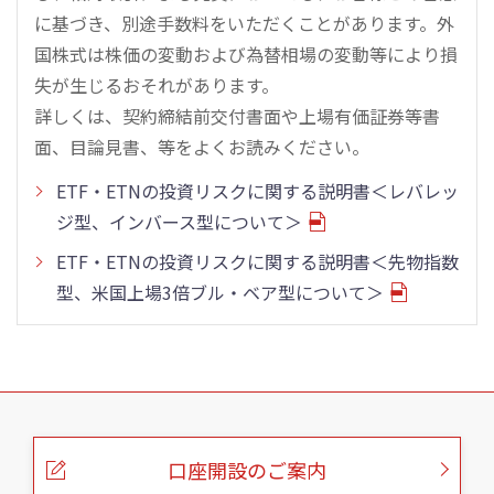
に基づき、別途手数料をいただくことがあります。外
国株式は株価の変動および為替相場の変動等により損
失が生じるおそれがあります。
詳しくは、契約締結前交付書面や上場有価証券等書
面、目論見書、等をよくお読みください。
ETF・ETNの投資リスクに関する説明書＜レバレッ
ジ型、インバース型について＞
ETF・ETNの投資リスクに関する説明書＜先物指数
型、米国上場3倍ブル・ベア型について＞
こ
の
ペ
ー
口座開設のご案内
ジ
の