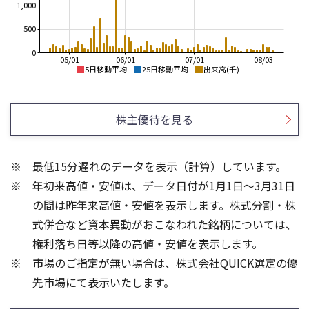
1,000
500
0
05/01
06/01
07/01
08/03
5日移動平均
25日移動平均
出来高(千)
120
130
120
110
株主優待を見る
110
100
100
90
90
80
80
最低15分遅れのデータを表示（計算）しています。
70
70
年初来高値・安値は、データ日付が1月1日～3月31日
60
60
50
50
の間は昨年来高値・安値を表示します。株式分割・株
8
3
式併合など資本異動がおこなわれた銘柄については、
6
2
権利落ち日等以降の高値・安値を表示します。
4
1
市場のご指定が無い場合は、株式会社QUICK選定の優
2
先市場にて表示いたします。
0
0
25/04
21/01
25/06
22/01
25/08
25/10
23/01
25/12
24/01
26/02
25/01
26/04
26/06
26/01
26/08
5ヶ月移動平均
13週移動平均
25ヶ月移動平均
26週移動平均
出来高(百万)
出来高(百万)