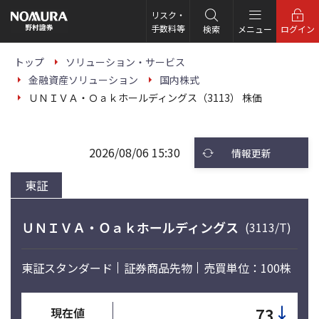
こ
の
リスク・
ペ
手数料等
検索
メニュー
ログイン
ー
ジ
の
トップ
ソリューション・サービス
本
金融資産ソリューション
国内株式
文
へ
ＵＮＩＶＡ・Ｏａｋホールディングス（3113） 株価
2026/08/06 15:30
情報更新
東証
ＵＮＩＶＡ・Ｏａｋホールディングス
(3113/T)
東証スタンダード
証券商品先物
売買単位：100株
↓
73
現在値