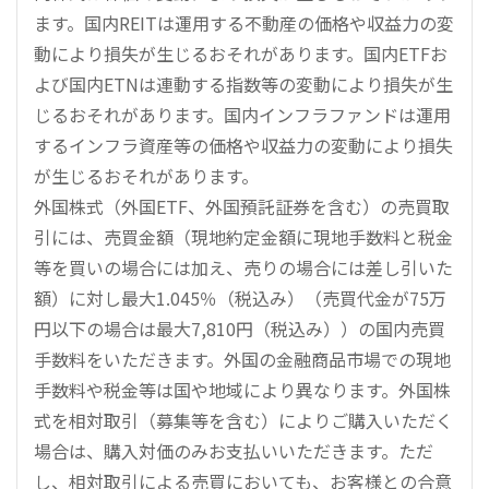
ます。国内REITは運用する不動産の価格や収益力の変
動により損失が生じるおそれがあります。国内ETFお
よび国内ETNは連動する指数等の変動により損失が生
じるおそれがあります。国内インフラファンドは運用
するインフラ資産等の価格や収益力の変動により損失
が生じるおそれがあります。
外国株式（外国ETF、外国預託証券を含む）の売買取
引には、売買金額（現地約定金額に現地手数料と税金
等を買いの場合には加え、売りの場合には差し引いた
額）に対し最大1.045％（税込み）（売買代金が75万
円以下の場合は最大7,810円（税込み））の国内売買
手数料をいただきます。外国の金融商品市場での現地
手数料や税金等は国や地域により異なります。外国株
式を相対取引（募集等を含む）によりご購入いただく
場合は、購入対価のみお支払いいただきます。ただ
し、相対取引による売買においても、お客様との合意