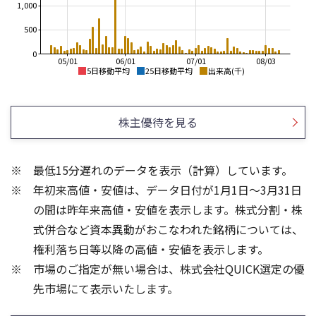
1,000
500
0
05/01
06/01
07/01
08/03
5日移動平均
25日移動平均
出来高(千)
120
130
120
110
株主優待を見る
110
100
100
90
90
80
80
最低15分遅れのデータを表示（計算）しています。
70
70
年初来高値・安値は、データ日付が1月1日～3月31日
60
60
50
50
の間は昨年来高値・安値を表示します。株式分割・株
8
3
式併合など資本異動がおこなわれた銘柄については、
6
2
権利落ち日等以降の高値・安値を表示します。
4
1
市場のご指定が無い場合は、株式会社QUICK選定の優
2
先市場にて表示いたします。
0
0
25/04
21/01
25/06
22/01
25/08
25/10
23/01
25/12
24/01
26/02
25/01
26/04
26/06
26/01
26/08
5ヶ月移動平均
13週移動平均
25ヶ月移動平均
26週移動平均
出来高(百万)
出来高(百万)