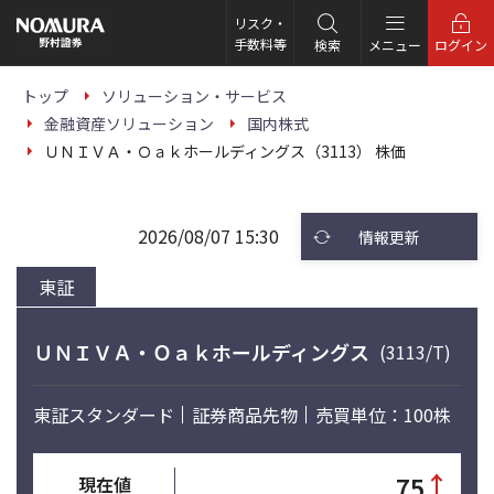
こ
の
リスク・
ペ
手数料等
検索
メニュー
ログイン
ー
ジ
の
トップ
ソリューション・サービス
本
金融資産ソリューション
国内株式
文
へ
ＵＮＩＶＡ・Ｏａｋホールディングス（3113） 株価
2026/08/07 15:30
情報更新
東証
ＵＮＩＶＡ・Ｏａｋホールディングス
(3113/T)
東証スタンダード
証券商品先物
売買単位：100株
↑
75
現在値