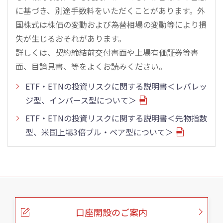
に基づき、別途手数料をいただくことがあります。外
国株式は株価の変動および為替相場の変動等により損
失が生じるおそれがあります。
詳しくは、契約締結前交付書面や上場有価証券等書
面、目論見書、等をよくお読みください。
ETF・ETNの投資リスクに関する説明書＜レバレッ
ジ型、インバース型について＞
ETF・ETNの投資リスクに関する説明書＜先物指数
型、米国上場3倍ブル・ベア型について＞
こ
の
ペ
ー
口座開設のご案内
ジ
の