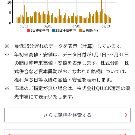
10
5
0
05/01
06/01
07/01
08/03
5日移動平均
25日移動平均
出来高(千)
155,000
170,000
最低15分遅れのデータを表示（計算）しています。
150,000
160,000
年初来高値・安値は、データ日付が1月1日～3月31日
145,000
150,000
140,000
の間は昨年来高値・安値を表示します。株式分割・株
135,000
140,000
式併合など資本異動がおこなわれた銘柄については、
130,000
権利落ち日等以降の高値・安値を表示します。
130,000
125,000
市場のご指定が無い場合は、株式会社QUICK選定の優
120,000
120,000
8
8
先市場にて表示いたします。
6
6
4
4
さらに銘柄を検索する
2
2
0
0
25/04
21/01
25/06
22/01
25/08
25/10
23/01
25/12
24/01
26/02
25/01
26/04
26/06
26/01
26/08
5ヶ月移動平均
13週移動平均
25ヶ月移動平均
26週移動平均
出来高(千)
出来高(千)