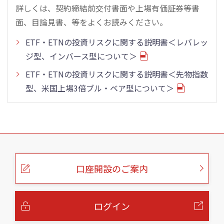
詳しくは、契約締結前交付書面や上場有価証券等書
面、目論見書、等をよくお読みください。
ETF・ETNの投資リスクに関する説明書＜レバレッ
ジ型、インバース型について＞
ETF・ETNの投資リスクに関する説明書＜先物指数
型、米国上場3倍ブル・ベア型について＞
こ
の
ペ
ー
口座開設のご案内
ジ
の
本
文
へ
ログイン