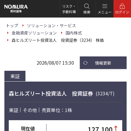
こ
の
リスク・
ペ
手数料等
検索
メニュー
ログイン
ー
ジ
の
トップ
ソリューション・サービス
本
金融資産ソリューション
国内株式
文
へ
森ヒルズリート投資法人 投資証券（3234） 株価
2026/08/07 15:30
情報更新
東証
森ヒルズリート投資法人 投資証券
(3234/T)
東証
その他
売買単位：1株
↑
127,100
現在値