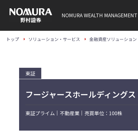
こ
の
ペ
NOMURA
WEALTH MANAGEMENT
ー
ジ
の
本
文
トップ
ソリューション・サービス
金融資産ソリューション
へ
東証
フージャースホールディングス
東証プライム
不動産業
売買単位：100株