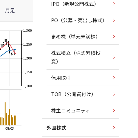
IPO（新規公開株式）
月足
PO（公募・売出し株式）
1,300
まめ株（単元未満株）
1,250
株式積立（株式累積投
1,200
資）
1,150
信用取引
1,100
TOB（公開買付け）
株主コミュニティ
外国株式
08/03