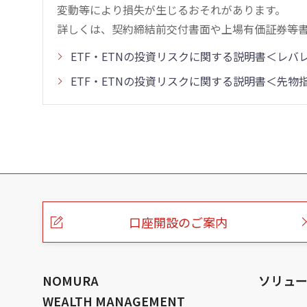
変動等により損失が生じるおそれがあります。
詳しくは、契約締結前交付書面や上場有価証券等
ETF・ETNの投資リスクに関する説明書＜レ
ETF・ETNの投資リスクに関する説明書＜先
こ
の
ペ
ー
口座開設のご案内
ジ
の
本
文
へ
NOMURA
ソリュ
WEALTH MANAGEMENT