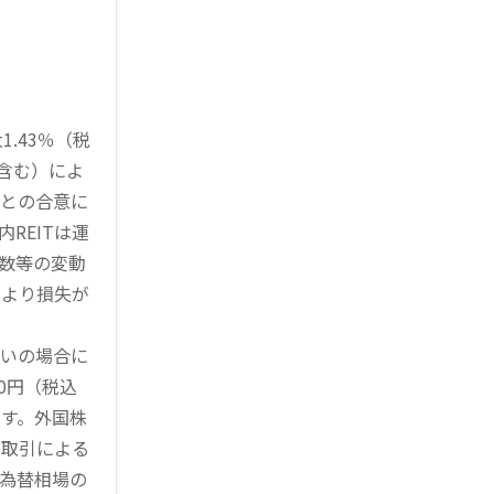
.43％（税
を含む）によ
様との合意に
REITは運
指数等の変動
により損失が
買いの場合に
0円（税込
す。外国株
対取引による
為替相場の