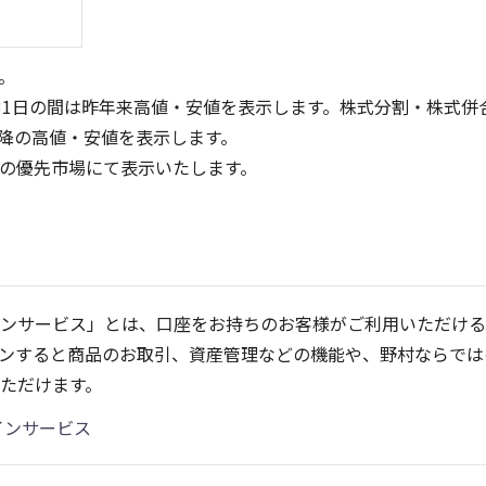
。
31日の間は昨年来高値・安値を表示します。株式分割・株式併
降の高値・安値を表示します。
定の優先市場にて表示いたします。
800
600
600
400
400
ンサービス」とは、口座をお持ちのお客様がご利用いただける
200
200
ンすると商品のお取引、資産管理などの機能や、野村ならでは
0
0
25/04
21/01
25/06
22/01
25/08
25/10
23/01
25/12
24/01
26/02
25/01
26/04
2
ただけます。
5ヶ月移動平均
13週移動平均
25ヶ月移動平均
26週移動平均
出来高(千)
出来高(千)
インサービス