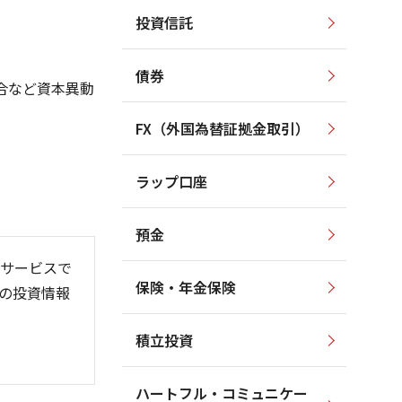
投資信託
1,500
1,600
1,400
1,400
1,300
債券
1,200
合など資本異動
1,200
1,000
1,100
FX（外国為替証拠金取引）
800
1,000
600
900
ラップ口座
800
400
預金
サービスで
保険・年金保険
の投資情報
6/06
26/01
26/08
積立投資
ハートフル・コミュニケー