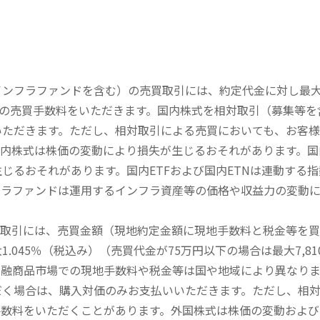
内インフラファンドを含む）の売買取引には、約定代金に対し最大1
））の売買手数料をいただきます。国内株式を相対取引（募集等
いただきます。ただし、相対取引による売買においても、お客
内株式は株価の変動により損失が生じるおそれがあります。国内
じるおそれがあります。国内ETFおよび国内ETNは連動する
フラファンドは運用するインフラ資産等の価格や収益力の変動
買取引には、売買金額（現地約定金額に現地手数料と税金等を
045％（税込み）（売買代金が75万円以下の場合は最大7,81
金融商品市場での現地手数料や税金等は国や地域により異なりま
だく場合は、購入対価のみお支払いいただきます。ただし、相
手数料をいただくことがあります。外国株式は株価の変動および