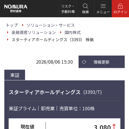
こ
の
リスク・
ペ
手数料等
検索
メニュー
ログイン
ー
ジ
の
トップ
ソリューション・サービス
本
金融資産ソリューション
国内株式
文
へ
スターティアホールディングス（3393） 株価
2026/08/06 15:30
情報更新
東証
スターティアホールディングス
(3393/T)
東証プライム
卸売業
売買単位：100株
↑
3,080
現在値