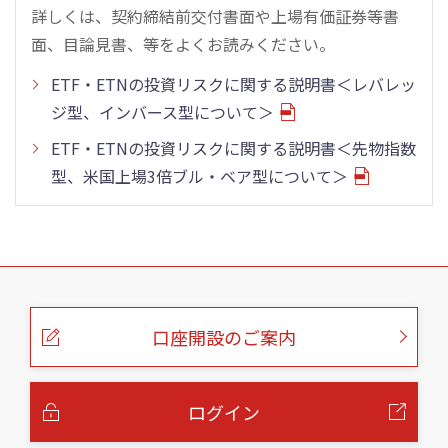
詳しくは、契約締結前交付書面や上場有価証券等書
面、目論見書、等をよくお読みください。
ETF・ETNの投資リスクに関する説明書＜レバレッ
ジ型、インバース型について＞
ETF・ETNの投資リスクに関する説明書＜先物指数
型、米国上場3倍ブル・ベア型について＞
こ
の
ペ
ー
口座開設のご案内
ジ
の
本
文
へ
ログイン