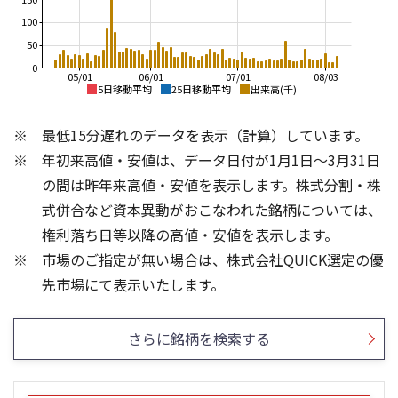
100
50
0
05/01
06/01
07/01
08/03
5日移動平均
25日移動平均
出来高(千)
3,500
3,500
最低15分遅れのデータを表示（計算）しています。
3,000
3,000
年初来高値・安値は、データ日付が1月1日～3月31日
2,500
2,000
の間は昨年来高値・安値を表示します。株式分割・株
2,500
1,500
式併合など資本異動がおこなわれた銘柄については、
1,000
2,000
権利落ち日等以降の高値・安値を表示します。
500
市場のご指定が無い場合は、株式会社QUICK選定の優
1,500
0
150
600
先市場にて表示いたします。
100
400
200
50
さらに銘柄を検索する
0
0
25/04
21/01
25/06
22/01
25/08
25/10
23/01
25/12
24/01
26/02
25/01
26/04
26/06
26/01
26/08
5ヶ月移動平均
13週移動平均
25ヶ月移動平均
26週移動平均
出来高(千)
出来高(千)