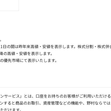
。
31日の間は昨年来高値・安値を表示します。株式分割・株式併
降の高値・安値を表示します。
15
15
定の優先市場にて表示いたします。
10
10
5
5
0
0
25/04
21/01
25/06
22/01
25/08
25/10
23/01
25/12
24/01
26/02
25/01
26/04
2
5ヶ月移動平均
13週移動平均
25ヶ月移動平均
26週移動平均
出来高(千)
出来高(千)
ンサービス」とは、口座をお持ちのお客様がご利用いただける
ンすると商品のお取引、資産管理などの機能や、野村ならでは
ただけます。