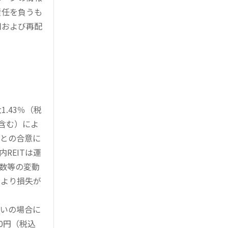
責任を負うも
用および再配
.43％（税
を含む）によ
様との合意に
REITは運
指数等の変動
により損失が
買いの場合に
0円（税込