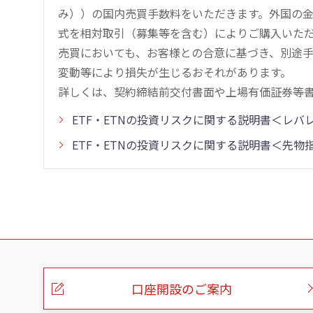
み））の国内売買手数料をいただきます。外国の
式を相対取引（募集等を含む）によりご購入いた
売買においても、お客様との合意に基づき、別途
変動等により損失が生じるおそれがあります。
詳しくは、契約締結前交付書面や上場有価証券等
ETF・ETNの投資リスクに関する説明書＜レ
ETF・ETNの投資リスクに関する説明書＜先
こ
の
ペ
ー
口座開設のご案内
ジ
の
本