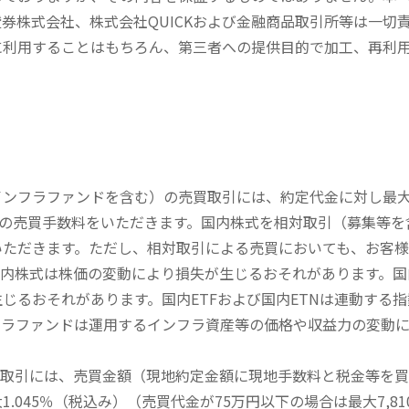
券株式会社、株式会社QUICKおよび金融商品取引所等は一切
に利用することはもちろん、第三者への提供目的で加工、再利
内インフラファンドを含む）の売買取引には、約定代金に対し最大1
））の売買手数料をいただきます。国内株式を相対取引（募集等
いただきます。ただし、相対取引による売買においても、お客
内株式は株価の変動により損失が生じるおそれがあります。国内
じるおそれがあります。国内ETFおよび国内ETNは連動する
フラファンドは運用するインフラ資産等の価格や収益力の変動
買取引には、売買金額（現地約定金額に現地手数料と税金等を
045％（税込み）（売買代金が75万円以下の場合は最大7,81