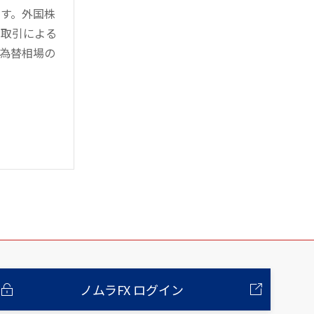
す。外国株
対取引による
為替相場の
ノムラFX ログイン