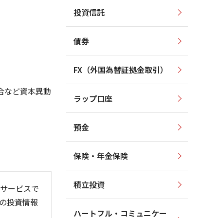
投資信託
1,500
1,600
1,400
1,400
債券
1,300
1,200
1,200
FX（外国為替証拠金取引）
1,000
1,100
合など資本異動
ラップ口座
1,000
800
預金
保険・年金保険
6/06
26/01
26/08
積立投資
サービスで
の投資情報
ハートフル・コミュニケー