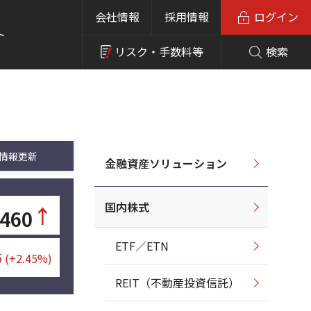
会社情報
採用情報
ログイン
ト
リスク・
手数料等
検索
情報更新
金融資産ソリューション
国内株式
↑
,460
ETF／ETN
5
(+2.45%)
REIT（不動産投資信託）