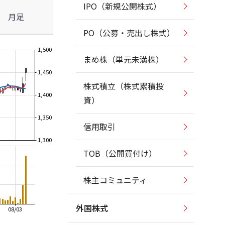
IPO（新規公開株式）
月足
PO（公募・売出し株式）
1,500
まめ株（単元未満株）
1,450
株式積立（株式累積投
1,400
資）
1,350
信用取引
1,300
TOB（公開買付け）
株主コミュニティ
外国株式
08/03