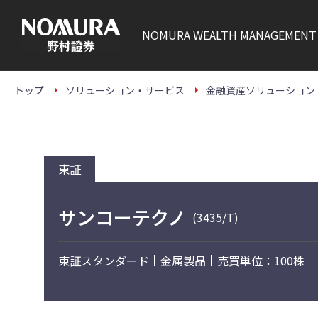
こ
の
ペ
NOMURA
WEALTH MANAGEMENT
ー
ジ
の
本
文
トップ
ソリューション・サービス
金融資産ソリューション
へ
東証
サンコーテクノ
(3435/T)
東証スタンダード
金属製品
売買単位：100株