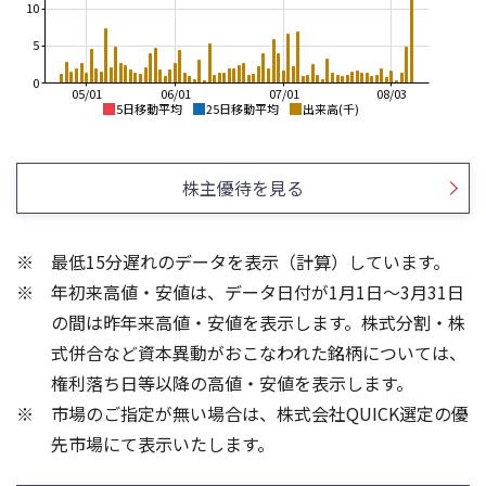
10
5
0
05/01
06/01
07/01
08/03
5日移動平均
25日移動平均
出来高(千)
1,500
1,600
1,400
株主優待を見る
1,400
1,300
1,200
1,200
最低15分遅れのデータを表示（計算）しています。
1,000
1,100
年初来高値・安値は、データ日付が1月1日～3月31日
1,000
800
の間は昨年来高値・安値を表示します。株式分割・株
15
15
式併合など資本異動がおこなわれた銘柄については、
10
10
権利落ち日等以降の高値・安値を表示します。
5
5
市場のご指定が無い場合は、株式会社QUICK選定の優
先市場にて表示いたします。
0
0
25/04
21/01
25/06
22/01
25/08
25/10
23/01
25/12
24/01
26/02
25/01
26/04
26/06
26/01
26/08
5ヶ月移動平均
13週移動平均
25ヶ月移動平均
26週移動平均
出来高(千)
出来高(千)