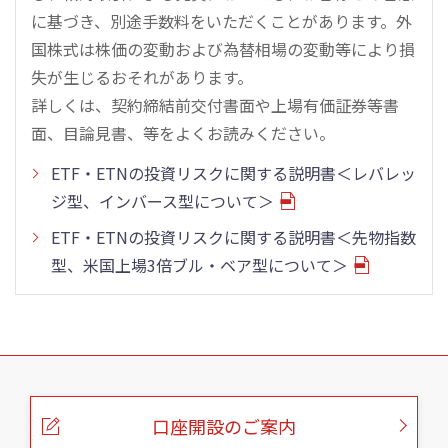
に基づき、別途手数料をいただくことがあります。外
国株式は株価の変動および為替相場の変動等により損
失が生じるおそれがあります。
詳しくは、契約締結前交付書面や上場有価証券等書
面、目論見書、等をよくお読みください。
ETF・ETNの投資リスクに関する説明書＜レバレッ
ジ型、インバース型について＞
ETF・ETNの投資リスクに関する説明書＜先物指数
型、米国上場3倍ブル・ベア型について＞
こ
の
ペ
ー
口座開設のご案内
ジ
の