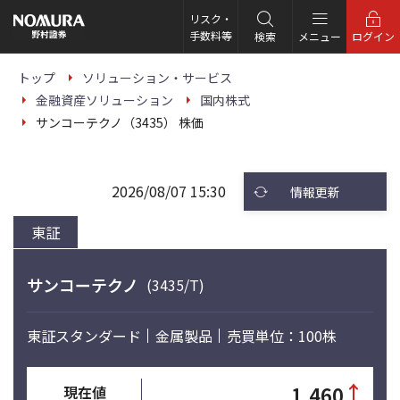
こ
の
リスク・
ペ
手数料等
検索
メニュー
ログイン
ー
ジ
の
トップ
ソリューション・サービス
本
金融資産ソリューション
国内株式
文
へ
サンコーテクノ（3435） 株価
2026/08/07 15:30
情報更新
東証
サンコーテクノ
(3435/T)
東証スタンダード
金属製品
売買単位：100株
↑
1,460
現在値