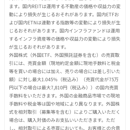
ます。国内REITは運用する不動産の価格や収益力の変
動により損失が生じるおそれがあります。国内ETFお
よび国内ETNは連動する指数等の変動により損失が生
じるおそれがあります。国内インフラファンドは運用
するインフラ資産等の価格や収益力の変動により損失
が生じるおそれがあります。
外国株式（外国ETF、外国預託証券を含む）の売買取
引には、売買金額（現地約定金額に現地手数料と税金
等を買いの場合には加え、売りの場合には差し引いた
額）に対し最大1.045％（税込み）（売買代金が75万
円以下の場合は最大7,810円（税込み））の国内売買
手数料をいただきます。外国の金融商品市場での現地
手数料や税金等は国や地域により異なります。外国株
式を相対取引（募集等を含む）によりご購入いただく
場合は、購入対価のみお支払いいただきます。ただ
し、相対取引による売買においても、お客様との合意