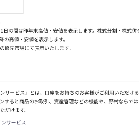
。
31日の間は昨年来高値・安値を表示します。株式分割・株式併
降の高値・安値を表示します。
定の優先市場にて表示いたします。
3
2,000
1,500
2
1,000
ンサービス」とは、口座をお持ちのお客様がご利用いただける
1
500
ンすると商品のお取引、資産管理などの機能や、野村ならでは
0
0
25/04
21/01
25/06
25/08
22/01
25/10
23/01
25/12
24/01
26/02
25/01
26/04
ただけます。
13週移動平均
5ヶ月移動平均
26週移動平均
25ヶ月移動平均
出来高(百万)
出来高(千
インサービス