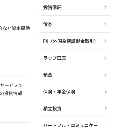
投資信託
550
600
500
500
債券
450
合など資本異動
400
400
300
FX（外国為替証拠金取引）
350
200
300
ラップ口座
250
100
預金
サービスで
保険・年金保険
の投資情報
26/06
26/01
26/08
)
積立投資
ハートフル・コミュニケー