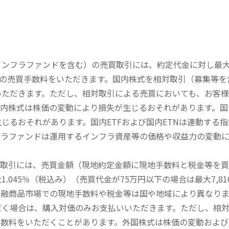
内インフラファンドを含む）の売買取引には、約定代金に対し最大1
））の売買手数料をいただきます。国内株式を相対取引（募集等
いただきます。ただし、相対取引による売買においても、お客
内株式は株価の変動により損失が生じるおそれがあります。国内
じるおそれがあります。国内ETFおよび国内ETNは連動する
フラファンドは運用するインフラ資産等の価格や収益力の変動
買取引には、売買金額（現地約定金額に現地手数料と税金等を
045％（税込み）（売買代金が75万円以下の場合は最大7,81
金融商品市場での現地手数料や税金等は国や地域により異なりま
だく場合は、購入対価のみお支払いいただきます。ただし、相
手数料をいただくことがあります。外国株式は株価の変動および