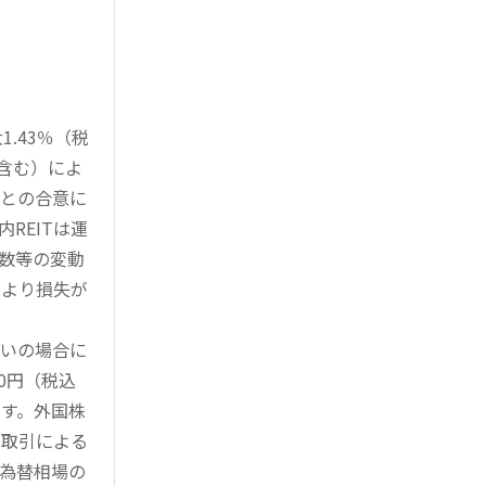
.43％（税
を含む）によ
様との合意に
REITは運
指数等の変動
により損失が
買いの場合に
0円（税込
す。外国株
対取引による
為替相場の