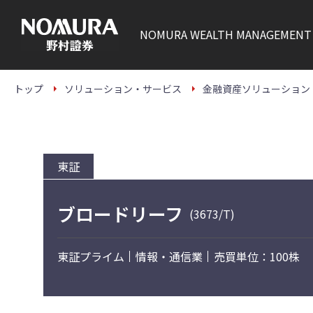
こ
の
ペ
NOMURA
WEALTH MANAGEMENT
ー
ジ
の
本
文
トップ
ソリューション・サービス
金融資産ソリューション
へ
東証
ブロードリーフ
(3673/T)
東証プライム
情報・通信業
売買単位：100株