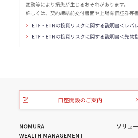
変動等により損失が生じるおそれがあります。
詳しくは、契約締結前交付書面や上場有価証券等
ETF・ETNの投資リスクに関する説明書＜レ
ETF・ETNの投資リスクに関する説明書＜先
こ
の
ペ
ー
口座開設のご案内
ジ
の
本
文
へ
NOMURA
ソリュ
WEALTH MANAGEMENT