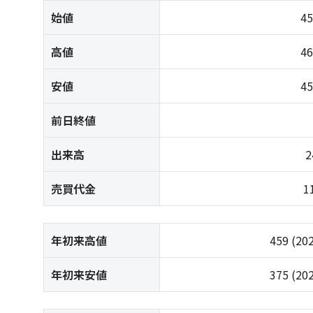
始値
4
高値
4
安値
4
前日終値
出来高
2
売買代金
1
年初来高値
459
(20
年初来安値
375
(20