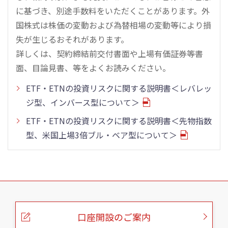
に基づき、別途手数料をいただくことがあります。外
国株式は株価の変動および為替相場の変動等により損
失が生じるおそれがあります。
詳しくは、契約締結前交付書面や上場有価証券等書
面、目論見書、等をよくお読みください。
ETF・ETNの投資リスクに関する説明書＜レバレッ
ジ型、インバース型について＞
ETF・ETNの投資リスクに関する説明書＜先物指数
型、米国上場3倍ブル・ベア型について＞
こ
の
ペ
ー
口座開設のご案内
ジ
の