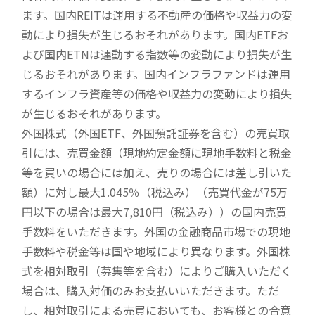
ます。国内REITは運用する不動産の価格や収益力の変
動により損失が生じるおそれがあります。国内ETFお
よび国内ETNは連動する指数等の変動により損失が生
じるおそれがあります。国内インフラファンドは運用
するインフラ資産等の価格や収益力の変動により損失
が生じるおそれがあります。
外国株式（外国ETF、外国預託証券を含む）の売買取
引には、売買金額（現地約定金額に現地手数料と税金
等を買いの場合には加え、売りの場合には差し引いた
額）に対し最大1.045％（税込み）（売買代金が75万
円以下の場合は最大7,810円（税込み））の国内売買
手数料をいただきます。外国の金融商品市場での現地
手数料や税金等は国や地域により異なります。外国株
式を相対取引（募集等を含む）によりご購入いただく
場合は、購入対価のみお支払いいただきます。ただ
し、相対取引による売買においても、お客様との合意