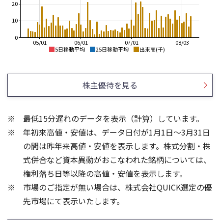
20
10
0
05/01
06/01
07/01
08/03
5日移動平均
25日移動平均
出来高(千)
650
700
600
600
株主優待を見る
550
500
500
400
最低15分遅れのデータを表示（計算）しています。
450
300
年初来高値・安値は、データ日付が1月1日～3月31日
400
200
の間は昨年来高値・安値を表示します。株式分割・株
60
1,000
式併合など資本異動がおこなわれた銘柄については、
40
権利落ち日等以降の高値・安値を表示します。
500
20
市場のご指定が無い場合は、株式会社QUICK選定の優
先市場にて表示いたします。
0
0
25/04
21/01
25/06
22/01
25/08
25/10
23/01
25/12
24/01
26/02
25/01
26/04
26/06
26/01
26/08
13週移動平均
5ヶ月移動平均
26週移動平均
25ヶ月移動平均
出来高(千)
出来高(千)