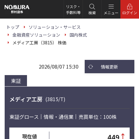
こ
の
リスク・
ペ
手数料等
検索
メニュー
ログイン
ー
ジ
の
トップ
ソリューション・サービス
本
金融資産ソリューション
国内株式
文
へ
メディア工房（3815） 株価
2026/08/07 15:30
情報更新
東証
メディア工房
(3815/T)
東証グロース
情報・通信業
売買単位：100株
↑
449
現在値