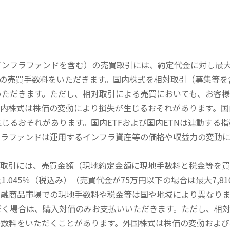
内インフラファンドを含む）の売買取引には、約定代金に対し最大1
））の売買手数料をいただきます。国内株式を相対取引（募集等
いただきます。ただし、相対取引による売買においても、お客
内株式は株価の変動により損失が生じるおそれがあります。国内
じるおそれがあります。国内ETFおよび国内ETNは連動する
フラファンドは運用するインフラ資産等の価格や収益力の変動
買取引には、売買金額（現地約定金額に現地手数料と税金等を
045％（税込み）（売買代金が75万円以下の場合は最大7,81
金融商品市場での現地手数料や税金等は国や地域により異なりま
だく場合は、購入対価のみお支払いいただきます。ただし、相
手数料をいただくことがあります。外国株式は株価の変動および