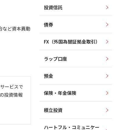
投資信託
2,200
2,200
2,000
2,000
1,800
債券
1,800
合など資本異動
1,600
1,600
1,400
FX（外国為替証拠金取引）
1,400
1,200
1,200
1,000
ラップ口座
1,000
800
預金
サービスで
保険・年金保険
の投資情報
6/06
26/01
26/08
積立投資
ハートフル・コミュニケー