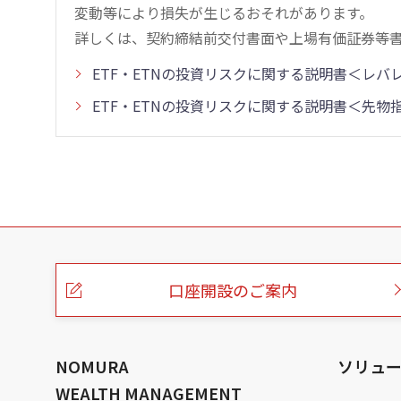
変動等により損失が生じるおそれがあります。
詳しくは、契約締結前交付書面や上場有価証券等
ETF・ETNの投資リスクに関する説明書＜レ
ETF・ETNの投資リスクに関する説明書＜先
こ
の
ペ
ー
口座開設のご案内
ジ
の
本
文
へ
NOMURA
ソリュ
WEALTH MANAGEMENT