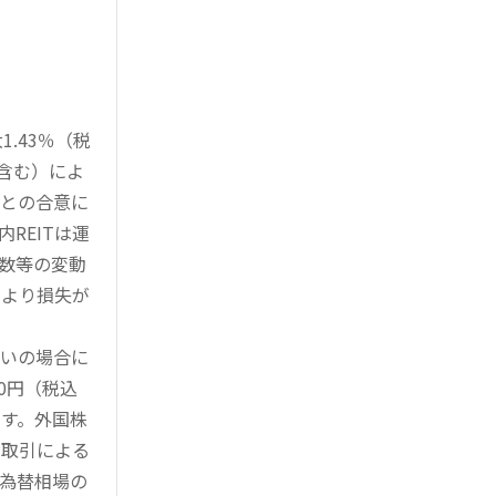
.43％（税
を含む）によ
様との合意に
REITは運
指数等の変動
により損失が
買いの場合に
0円（税込
す。外国株
対取引による
為替相場の