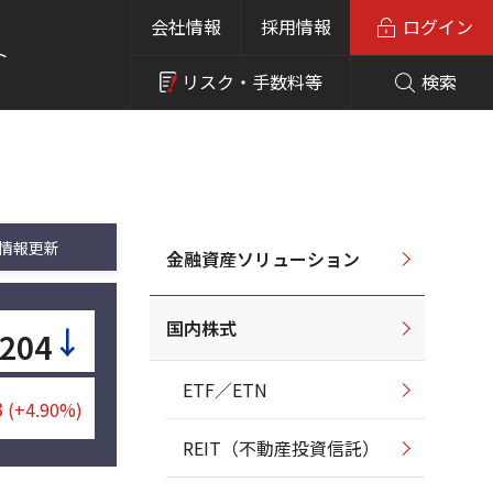
会社情報
採用情報
ログイン
ト
リスク・
手数料等
検索
情報更新
金融資産ソリューション
国内株式
↓
,204
ETF／ETN
3
(+4.90%)
REIT（不動産投資信託）