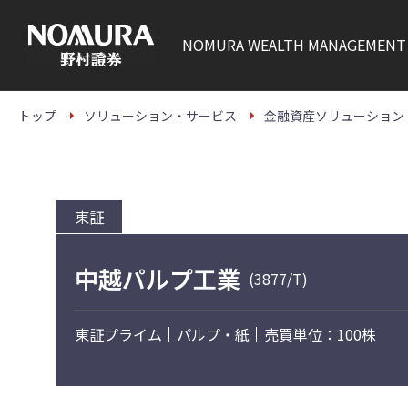
こ
の
ペ
NOMURA
WEALTH MANAGEMENT
ー
ジ
の
本
文
トップ
ソリューション・サービス
金融資産ソリューション
へ
東証
中越パルプ工業
(3877/T)
東証プライム
パルプ・紙
売買単位：100株