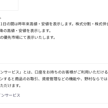
。
31日の間は昨年来高値・安値を表示します。株式分割・株式併
降の高値・安値を表示します。
定の優先市場にて表示いたします。
200
100
150
100
50
ンサービス」とは、口座をお持ちのお客様がご利用いただける
50
ンすると商品のお取引、資産管理などの機能や、野村ならでは
0
0
25/04
21/01
25/06
22/01
25/08
25/10
23/01
25/12
24/01
26/02
25/01
26/04
2
ただけます。
5ヶ月移動平均
13週移動平均
25ヶ月移動平均
26週移動平均
出来高(千)
出来高(千)
インサービス