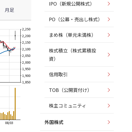
IPO（新規公開株式）
月足
PO（公募・売出し株式）
2,250
まめ株（単元未満株）
2,200
2,150
2,100
株式積立（株式累積投
2,050
資）
2,000
1,950
信用取引
1,900
1,850
TOB（公開買付け）
株主コミュニティ
外国株式
08/03