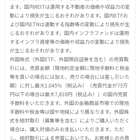
ます。国内REITは運用する不動産の価格や収益力の変
動により損失が生じるおそれがあります。国内ETFお
よび国内ETNは連動する指数等の変動により損失が生
じるおそれがあります。国内インフラファンドは運用
するインフラ資産等の価格や収益力の変動により損失
が生じるおそれがあります。
外国株式（外国ETF、外国預託証券を含む）の売買取
引には、売買金額（現地約定金額に現地手数料と税金
等を買いの場合には加え、売りの場合には差し引いた
額）に対し最大1.045％（税込み）（売買代金が75万
円以下の場合は最大7,810円（税込み））の国内売買
手数料をいただきます。外国の金融商品市場での現地
手数料や税金等は国や地域により異なります。外国株
式を相対取引（募集等を含む）によりご購入いただく
場合は、購入対価のみお支払いいただきます。ただ
し、相対取引による売買においても、お客様との合意