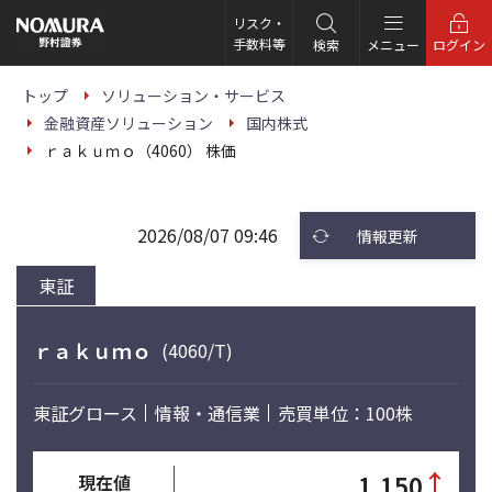
こ
の
リスク・
ペ
手数料等
検索
メニュー
ログイン
ー
ジ
の
トップ
ソリューション・サービス
本
金融資産ソリューション
国内株式
文
へ
ｒａｋｕｍｏ（4060） 株価
2026/08/07 09:46
情報更新
東証
ｒａｋｕｍｏ
(4060/T)
東証グロース
情報・通信業
売買単位：100株
↑
1,150
現在値