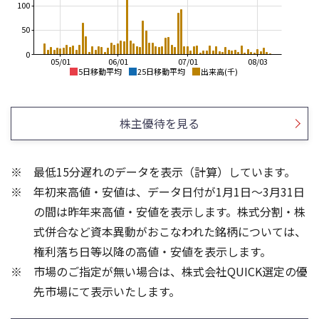
100
50
0
05/01
06/01
07/01
08/03
5日移動平均
25日移動平均
出来高(千)
1,400
4,500
4,000
1,300
株主優待を見る
3,500
1,200
3,000
1,100
2,500
1,000
2,000
最低15分遅れのデータを表示（計算）しています。
900
1,500
年初来高値・安値は、データ日付が1月1日～3月31日
800
1,000
700
500
の間は昨年来高値・安値を表示します。株式分割・株
100
3
式併合など資本異動がおこなわれた銘柄については、
2
権利落ち日等以降の高値・安値を表示します。
50
1
市場のご指定が無い場合は、株式会社QUICK選定の優
先市場にて表示いたします。
0
0
21/01
25/04
25/06
22/01
25/08
23/01
25/10
25/12
24/01
26/02
25/01
26/04
26/06
26/01
26/08
5ヶ月移動平均
13週移動平均
25ヶ月移動平均
26週移動平均
出来高(百万)
出来高(千)