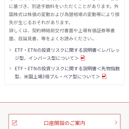
に基づき、別途手数料をいただくことがあります。外
国株式は株価の変動および為替相場の変動等により損
失が生じるおそれがあります。
詳しくは、契約締結前交付書面や上場有価証券等書
面、目論見書、等をよくお読みください。
ETF・ETNの投資リスクに関する説明書＜レバレッ
ジ型、インバース型について＞
ETF・ETNの投資リスクに関する説明書＜先物指数
型、米国上場3倍ブル・ベア型について＞
こ
の
ペ
ー
口座開設のご案内
ジ
の