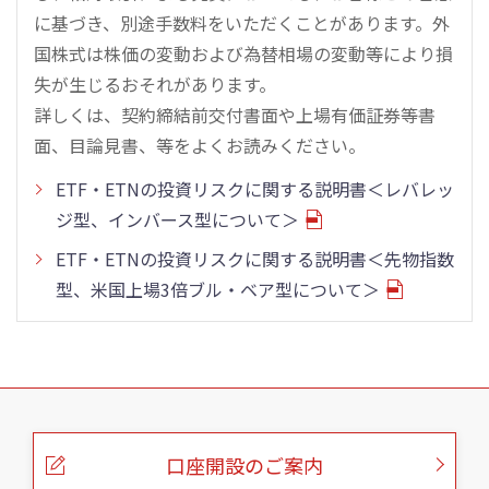
に基づき、別途手数料をいただくことがあります。外
国株式は株価の変動および為替相場の変動等により損
失が生じるおそれがあります。
詳しくは、契約締結前交付書面や上場有価証券等書
面、目論見書、等をよくお読みください。
ETF・ETNの投資リスクに関する説明書＜レバレッ
ジ型、インバース型について＞
ETF・ETNの投資リスクに関する説明書＜先物指数
型、米国上場3倍ブル・ベア型について＞
こ
の
ペ
ー
口座開設のご案内
ジ
の