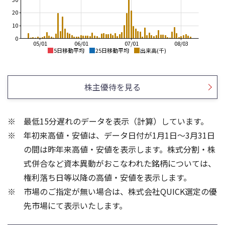
20
10
0
05/01
06/01
07/01
08/03
5日移動平均
25日移動平均
出来高(千)
5,000
9,000
8,000
4,500
株主優待を見る
7,000
4,000
6,000
3,500
5,000
3,000
4,000
最低15分遅れのデータを表示（計算）しています。
2,500
3,000
年初来高値・安値は、データ日付が1月1日～3月31日
2,000
2,000
1,500
1,000
の間は昨年来高値・安値を表示します。株式分割・株
60
3
式併合など資本異動がおこなわれた銘柄については、
40
2
権利落ち日等以降の高値・安値を表示します。
20
1
市場のご指定が無い場合は、株式会社QUICK選定の優
先市場にて表示いたします。
0
0
25/04
25/06
22/01
25/08
23/01
25/10
25/12
24/01
26/02
25/01
26/04
26/06
26/01
26/08
5ヶ月移動平均
13週移動平均
25ヶ月移動平均
26週移動平均
出来高(百万)
出来高(千)