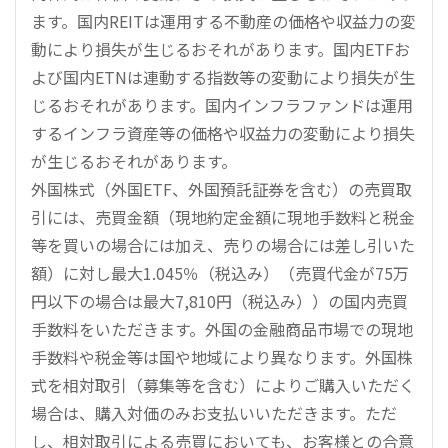
ます。国内REITは運用する不動産の価格や収益力の変
動により損失が生じるおそれがあります。国内ETFお
よび国内ETNは連動する指数等の変動により損失が生
じるおそれがあります。国内インフラファンドは運用
するインフラ資産等の価格や収益力の変動により損失
が生じるおそれがあります。
外国株式（外国ETF、外国預託証券を含む）の売買取
引には、売買金額（現地約定金額に現地手数料と税金
等を買いの場合には加え、売りの場合には差し引いた
額）に対し最大1.045％（税込み）（売買代金が75万
円以下の場合は最大7,810円（税込み））の国内売買
手数料をいただきます。外国の金融商品市場での現地
手数料や税金等は国や地域により異なります。外国株
式を相対取引（募集等を含む）によりご購入いただく
場合は、購入対価のみお支払いいただきます。ただ
し、相対取引による売買においても、お客様との合意