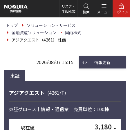
こ
の
リスク・
ペ
手数料等
検索
メニュー
ログイン
ー
ジ
の
トップ
ソリューション・サービス
本
金融資産ソリューション
国内株式
文
へ
アジアクエスト（4261） 株価
2026/08/07 15:15
情報更新
東証
アジアクエスト
(4261/T)
東証グロース
情報・通信業
売買単位：100株
3,180
・
現在値