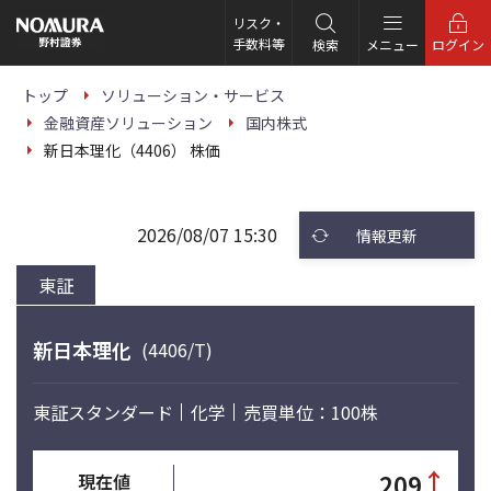
こ
の
リスク・
ペ
手数料等
検索
メニュー
ログイン
ー
ジ
の
トップ
ソリューション・サービス
本
金融資産ソリューション
国内株式
文
へ
新日本理化（4406） 株価
2026/08/07 15:30
情報更新
東証
新日本理化
(4406/T)
東証スタンダード
化学
売買単位：100株
↑
209
現在値