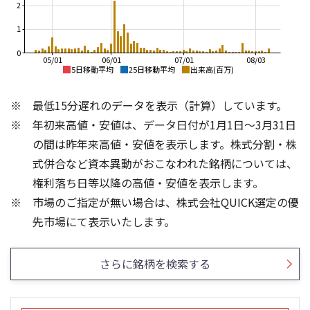
2
1
0
05/01
06/01
07/01
08/03
5日移動平均
25日移動平均
出来高(百万)
300
500
最低15分遅れのデータを表示（計算）しています。
450
年初来高値・安値は、データ日付が1月1日～3月31日
400
250
350
の間は昨年来高値・安値を表示します。株式分割・株
300
式併合など資本異動がおこなわれた銘柄については、
200
250
権利落ち日等以降の高値・安値を表示します。
200
市場のご指定が無い場合は、株式会社QUICK選定の優
150
150
2,000
10
先市場にて表示いたします。
1,500
1,000
5
さらに銘柄を検索する
500
0
0
21/01
25/04
25/06
22/01
25/08
23/01
25/10
25/12
24/01
26/02
25/01
26/04
26/06
26/01
26/08
5ヶ月移動平均
13週移動平均
25ヶ月移動平均
26週移動平均
出来高(百万)
出来高(千)