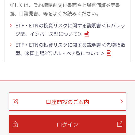
詳しくは、契約締結前交付書面や上場有価証券等書
面、目論見書、等をよくお読みください。
ETF・ETNの投資リスクに関する説明書＜レバレッ
ジ型、インバース型について＞
ETF・ETNの投資リスクに関する説明書＜先物指数
型、米国上場3倍ブル・ベア型について＞
こ
の
ペ
ー
口座開設のご案内
ジ
の
本
文
へ
ログイン