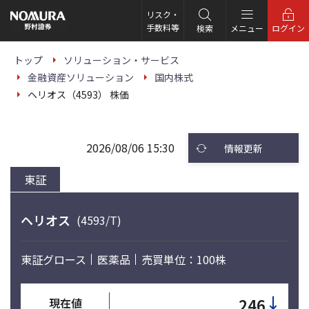
こ
の
リスク・
ペ
手数料等
検索
メニュー
ログイン
ー
ジ
の
トップ
ソリューション・サービス
本
金融資産ソリューション
国内株式
文
へ
ヘリオス（4593） 株価
2026/08/06 15:30
情報更新
東証
ヘリオス
(4593/T)
東証グロース
医薬品
売買単位：100株
↓
246
現在値