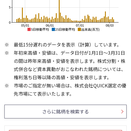
5
0
05/01
06/01
07/01
08/03
5日移動平均
25日移動平均
出来高(百万)
3,000
800
最低15分遅れのデータを表示（計算）しています。
700
2,500
年初来高値・安値は、データ日付が1月1日～3月31日
600
2,000
500
の間は昨年来高値・安値を表示します。株式分割・株
1,500
400
式併合など資本異動がおこなわれた銘柄については、
1,000
300
権利落ち日等以降の高値・安値を表示します。
500
200
市場のご指定が無い場合は、株式会社QUICK選定の優
100
0
30
15
先市場にて表示いたします。
20
10
10
5
さらに銘柄を検索する
0
0
25/04
21/01
25/06
22/01
25/08
23/01
25/10
25/12
24/01
26/02
25/01
26/04
26/06
26/01
26/08
5ヶ月移動平均
13週移動平均
25ヶ月移動平均
26週移動平均
出来高(百万)
出来高(百万)