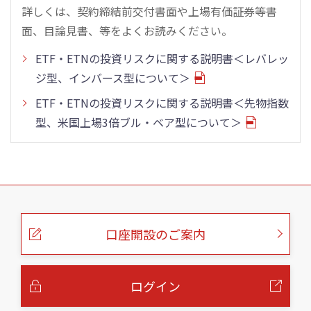
詳しくは、契約締結前交付書面や上場有価証券等書
面、目論見書、等をよくお読みください。
ETF・ETNの投資リスクに関する説明書＜レバレッ
ジ型、インバース型について＞
ETF・ETNの投資リスクに関する説明書＜先物指数
型、米国上場3倍ブル・ベア型について＞
こ
の
ペ
ー
口座開設のご案内
ジ
の
本
文
へ
ログイン