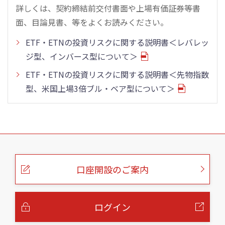
詳しくは、契約締結前交付書面や上場有価証券等書
面、目論見書、等をよくお読みください。
ETF・ETNの投資リスクに関する説明書＜レバレッ
ジ型、インバース型について＞
ETF・ETNの投資リスクに関する説明書＜先物指数
型、米国上場3倍ブル・ベア型について＞
こ
の
ペ
ー
口座開設のご案内
ジ
の
本
文
へ
ログイン