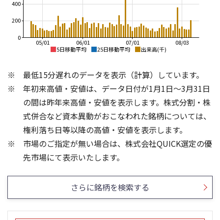
400
200
0
05/01
06/01
07/01
08/03
5日移動平均
25日移動平均
出来高(千)
1,100
1,100
最低15分遅れのデータを表示（計算）しています。
1,050
1,000
1,000
年初来高値・安値は、データ日付が1月1日～3月31日
900
950
の間は昨年来高値・安値を表示します。株式分割・株
900
800
式併合など資本異動がおこなわれた銘柄については、
850
700
800
権利落ち日等以降の高値・安値を表示します。
600
750
市場のご指定が無い場合は、株式会社QUICK選定の優
700
500
300
400
先市場にて表示いたします。
300
200
200
100
さらに銘柄を検索する
100
0
0
25/04
21/01
25/06
22/01
25/08
25/10
23/01
25/12
24/01
26/02
25/01
26/04
26/06
26/01
26/08
5ヶ月移動平均
13週移動平均
25ヶ月移動平均
26週移動平均
出来高(千)
出来高(千)