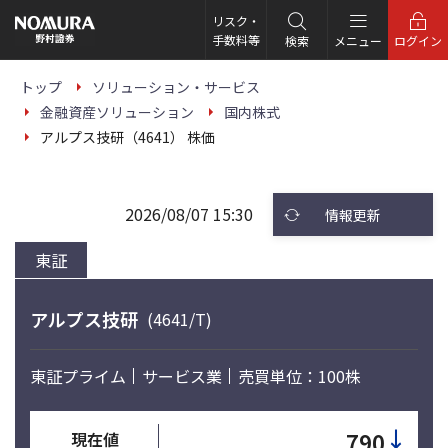
こ
の
リスク・
ペ
手数料等
検索
メニュー
ログイン
ー
ジ
の
トップ
ソリューション・サービス
本
金融資産ソリューション
国内株式
文
へ
アルプス技研（4641） 株価
2026/08/07 15:30
情報更新
東証
アルプス技研
(4641/T)
東証プライム
サービス業
売買単位：100株
↓
790
現在値