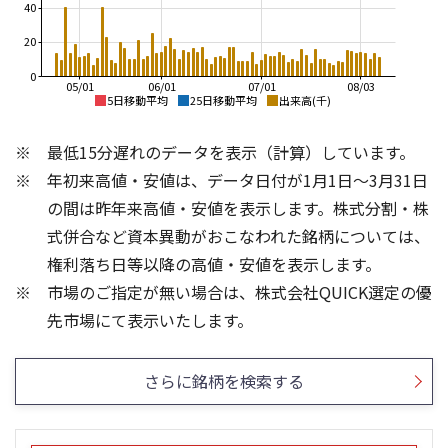
40
20
0
05/01
06/01
07/01
08/03
5日移動平均
25日移動平均
出来高(千)
2,800
2,800
最低15分遅れのデータを表示（計算）しています。
2,600
2,600
2,400
年初来高値・安値は、データ日付が1月1日～3月31日
2,200
の間は昨年来高値・安値を表示します。株式分割・株
2,400
2,000
式併合など資本異動がおこなわれた銘柄については、
1,800
2,200
1,600
権利落ち日等以降の高値・安値を表示します。
1,400
市場のご指定が無い場合は、株式会社QUICK選定の優
2,000
1,200
40
60
先市場にて表示いたします。
30
40
20
20
さらに銘柄を検索する
10
0
0
25/04
21/01
25/06
22/01
25/08
25/10
23/01
25/12
24/01
26/02
25/01
26/04
26/06
26/01
26/08
5ヶ月移動平均
13週移動平均
25ヶ月移動平均
26週移動平均
出来高(千)
出来高(千)