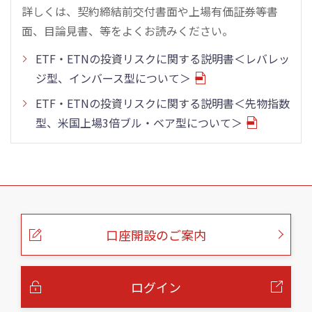
詳しくは、契約締結前交付書面や上場有価証券等書
面、目論見書、等をよくお読みください。
ETF・ETNの投資リスクに関する説明書＜レバレッ
ジ型、インバース型について＞
ETF・ETNの投資リスクに関する説明書＜先物指数
型、米国上場3倍ブル・ベア型について＞
こ
の
ペ
ー
口座開設のご案内
ジ
の
本
文
へ
ログイン