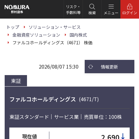
こ
の
リスク・
ペ
手数料等
検索
メニュー
ログイン
ー
ジ
の
トップ
ソリューション・サービス
本
金融資産ソリューション
国内株式
文
へ
ファルコホールディングス（4671） 株価
2026/08/07 15:30
情報更新
東証
ファルコホールディングス
(4671/T)
東証スタンダード
サービス業
売買単位：100株
↓
2,690
現在値