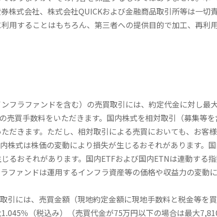
券株式会社、株式会社QUICKおよび金融商品取引所等は一切
に利用することはもちろん、第三者への提供目的で加工、再利
内インフラファンドを含む）の売買取引には、約定代金に対し最大1
））の売買手数料をいただきます。国内株式を相対取引（募集等
いただきます。ただし、相対取引による売買においても、お客
内株式は株価の変動により損失が生じるおそれがあります。国内
じるおそれがあります。国内ETFおよび国内ETNは連動する
フラファンドは運用するインフラ資産等の価格や収益力の変動
買取引には、売買金額（現地約定金額に現地手数料と税金等を
045％（税込み）（売買代金が75万円以下の場合は最大7,81