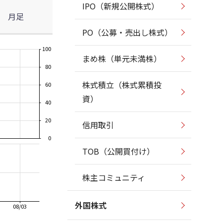
IPO（新規公開株式）
月足
PO（公募・売出し株式）
100
まめ株（単元未満株）
80
株式積立（株式累積投
60
資）
40
20
信用取引
0
TOB（公開買付け）
株主コミュニティ
外国株式
08/03