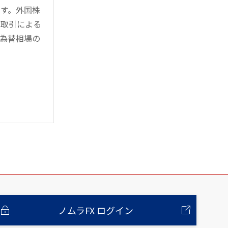
す。外国株
対取引による
為替相場の
ノムラFX ログイン