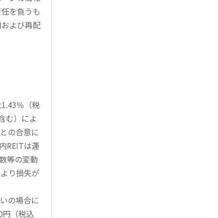
責任を負うも
用および再配
.43％（税
を含む）によ
様との合意に
REITは運
指数等の変動
により損失が
買いの場合に
0円（税込