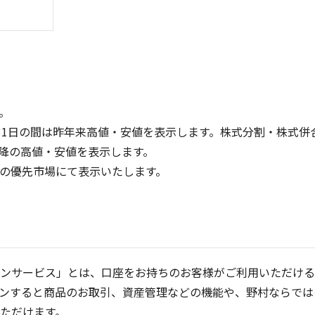
。
31日の間は昨年来高値・安値を表示します。株式分割・株式併
降の高値・安値を表示します。
60
30
定の優先市場にて表示いたします。
40
20
20
10
0
0
25/04
21/01
25/06
22/01
25/08
25/10
23/01
25/12
24/01
26/02
25/01
26/04
26
5ヶ月移動平均
13週移動平均
25ヶ月移動平均
26週移動平均
出来高
出来高
ンサービス」とは、口座をお持ちのお客様がご利用いただける
ンすると商品のお取引、資産管理などの機能や、野村ならでは
ただけます。