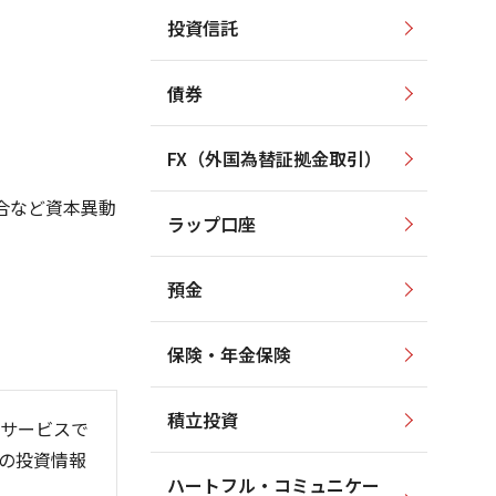
投資信託
2,000
2,000
1,900
1,800
1,800
債券
1,600
1,700
1,400
1,600
FX（外国為替証拠金取引）
1,200
1,500
1,000
1,400
合など資本異動
ラップ口座
1,300
800
預金
保険・年金保険
/06
26/01
26/08
積立投資
サービスで
の投資情報
ハートフル・コミュニケー