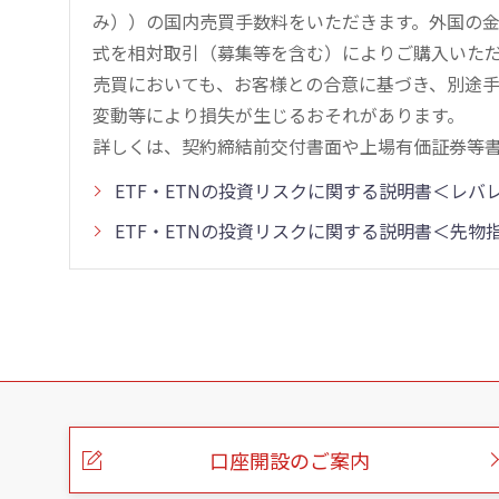
み））の国内売買手数料をいただきます。外国の
式を相対取引（募集等を含む）によりご購入いた
売買においても、お客様との合意に基づき、別途
変動等により損失が生じるおそれがあります。
詳しくは、契約締結前交付書面や上場有価証券等
ETF・ETNの投資リスクに関する説明書＜レ
ETF・ETNの投資リスクに関する説明書＜先
こ
の
ペ
ー
口座開設のご案内
ジ
の
本