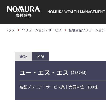
こ
の
ペ
NOMURA
WEALTH MANAGEMENT
ー
ジ
の
本
文
トップ
ソリューション・サービス
金融資産ソリューション
へ
東証
名証
ユー・エス・エス
(4732/M)
名証プレミア
サービス業
売買単位：100株