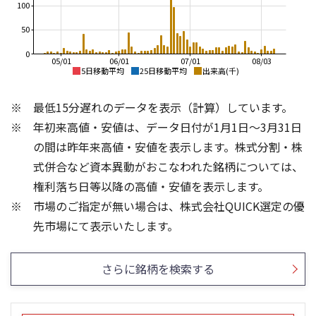
100
50
0
05/01
06/01
07/01
08/03
5日移動平均
25日移動平均
出来高(千)
1,300
2,000
最低15分遅れのデータを表示（計算）しています。
1,200
年初来高値・安値は、データ日付が1月1日～3月31日
1,100
1,500
1,000
の間は昨年来高値・安値を表示します。株式分割・株
900
式併合など資本異動がおこなわれた銘柄については、
1,000
800
権利落ち日等以降の高値・安値を表示します。
700
市場のご指定が無い場合は、株式会社QUICK選定の優
600
500
200
3
先市場にて表示いたします。
150
2
100
1
さらに銘柄を検索する
50
0
0
25/04
25/06
25/08
23/01
25/10
25/12
24/01
26/02
25/01
26/04
26/06
26/01
26/08
5ヶ月移動平均
13週移動平均
25ヶ月移動平均
26週移動平均
出来高(百万)
出来高(千)