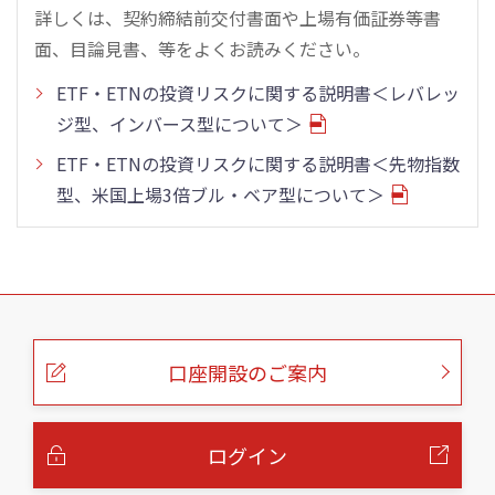
詳しくは、契約締結前交付書面や上場有価証券等書
面、目論見書、等をよくお読みください。
ETF・ETNの投資リスクに関する説明書＜レバレッ
ジ型、インバース型について＞
ETF・ETNの投資リスクに関する説明書＜先物指数
型、米国上場3倍ブル・ベア型について＞
こ
の
ペ
ー
口座開設のご案内
ジ
の
本
文
へ
ログイン