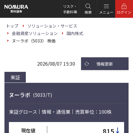
こ
の
リスク・
ペ
手数料等
検索
メニュー
ログイン
ー
ジ
の
トップ
ソリューション・サービス
本
金融資産ソリューション
国内株式
文
へ
ヌーラボ（5033） 株価
2026/08/07 15:30
情報更新
東証
ヌーラボ
(5033/T)
東証グロース
情報・通信業
売買単位：100株
↓
815
現在値