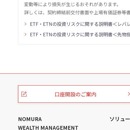
変動等により損失が生じるおそれがあります。
詳しくは、契約締結前交付書面や上場有価証券等
ETF・ETNの投資リスクに関する説明書＜レ
ETF・ETNの投資リスクに関する説明書＜先
こ
の
ペ
ー
口座開設のご案内
ジ
の
本
文
へ
NOMURA
ソリュ
WEALTH MANAGEMENT