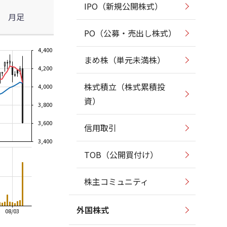
IPO（新規公開株式）
月足
PO（公募・売出し株式）
4,400
まめ株（単元未満株）
4,200
株式積立（株式累積投
4,000
資）
3,800
3,600
信用取引
3,400
TOB（公開買付け）
株主コミュニティ
外国株式
08/03