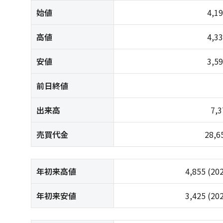
始値
4,1
高値
4,3
安値
3,5
前日終値
出来高
7,
売買代金
28,
年初来高値
4,855
(20
年初来安値
3,425
(20