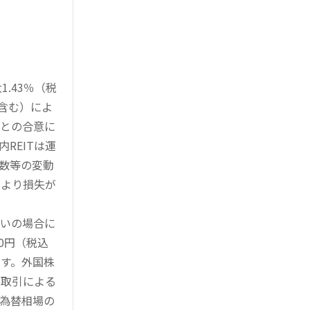
.43％（税
を含む）によ
様との合意に
REITは運
指数等の変動
により損失が
買いの場合に
0円（税込
す。外国株
対取引による
為替相場の