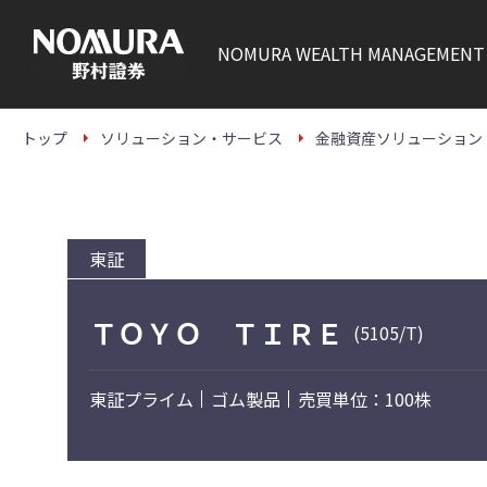
こ
の
ペ
NOMURA
WEALTH MANAGEMENT
ー
ジ
の
本
文
トップ
ソリューション・サービス
金融資産ソリューション
へ
東証
ＴＯＹＯ ＴＩＲＥ
(5105/T)
東証プライム
ゴム製品
売買単位：100株