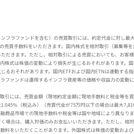
内インフラファンドを含む）の売買取引には、約定代金に対し最大1
））の売買手数料をいただきます。国内株式を相対取引（募集等
いただきます。ただし、相対取引による売買においても、お客
内株式は株価の変動により損失が生じるおそれがあります。国内
じるおそれがあります。国内ETFおよび国内ETNは連動する
フラファンドは運用するインフラ資産等の価格や収益力の変動
買取引には、売買金額（現地約定金額に現地手数料と税金等を
045％（税込み）（売買代金が75万円以下の場合は最大7,81
金融商品市場での現地手数料や税金等は国や地域により異なりま
だく場合は、購入対価のみお支払いいただきます。ただし、相
手数料をいただくことがあります。外国株式は株価の変動および