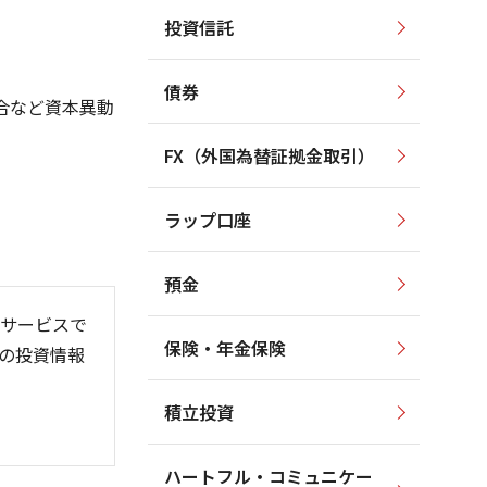
投資信託
5,000
5,000
4,500
4,000
債券
4,000
合など資本異動
3,500
3,000
FX（外国為替証拠金取引）
3,000
2,000
2,500
ラップ口座
2,000
1,000
預金
サービスで
保険・年金保険
の投資情報
/06
6/01
26/08
積立投資
ハートフル・コミュニケー