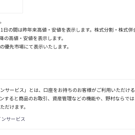
。
31日の間は昨年来高値・安値を表示します。株式分割・株式併
降の高値・安値を表示します。
定の優先市場にて表示いたします。
3
4
3
2
2
ンサービス」とは、口座をお持ちのお客様がご利用いただける
1
1
ンすると商品のお取引、資産管理などの機能や、野村ならでは
0
0
25/04
21/01
25/06
22/01
25/08
25/10
23/01
25/12
24/01
26/02
25/01
26/04
26
2
ただけます。
5ヶ月移動平均
13週移動平均
25ヶ月移動平均
26週移動平均
出来高(百万)
出来高(百万)
インサービス