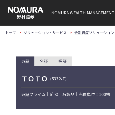
こ
の
ペ
NOMURA
WEALTH MANAGEMENT
ー
ジ
の
本
文
トップ
ソリューション・サービス
金融資産ソリューション
へ
東証
名証
福証
ＴＯＴＯ
(5332/T)
東証プライム
ｶﾞﾗｽ土石製品
売買単位：100株