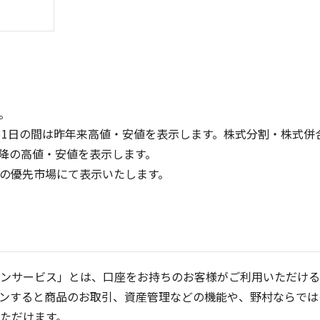
。
31日の間は昨年来高値・安値を表示します。株式分割・株式併
降の高値・安値を表示します。
4
3
定の優先市場にて表示いたします。
3
2
2
1
1
0
0
25/04
21/01
25/06
22/01
25/08
25/10
23/01
25/12
24/01
26/02
25/01
26/04
26/
2
5ヶ月移動平均
13週移動平均
25ヶ月移動平均
26週移動平均
出来高(百万)
出来高(百万)
ンサービス」とは、口座をお持ちのお客様がご利用いただける
ンすると商品のお取引、資産管理などの機能や、野村ならでは
ただけます。