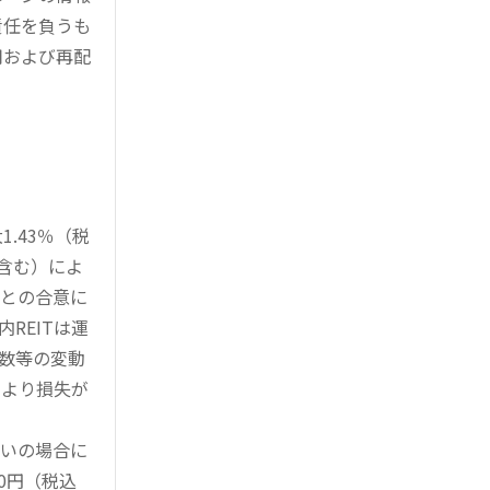
責任を負うも
用および再配
.43％（税
を含む）によ
様との合意に
REITは運
指数等の変動
により損失が
買いの場合に
0円（税込