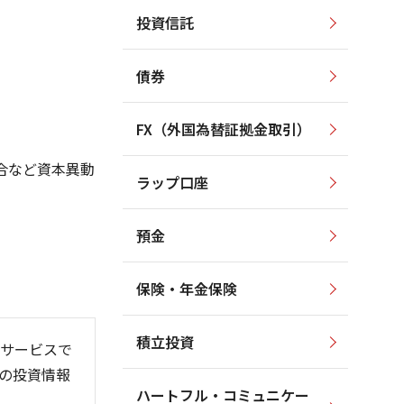
投資信託
10,000
10,000
9,000
9,000
8,000
8,000
債券
7,000
7,000
6,000
6,000
FX（外国為替証拠金取引）
5,000
5,000
4,000
4,000
合など資本異動
ラップ口座
3,000
3,000
預金
保険・年金保険
06
6/01
26/08
積立投資
サービスで
の投資情報
ハートフル・コミュニケー