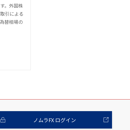
す。外国株
対取引による
為替相場の
ノムラFX ログイン