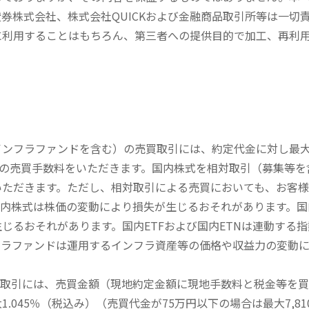
券株式会社、株式会社QUICKおよび金融商品取引所等は一切
に利用することはもちろん、第三者への提供目的で加工、再利
内インフラファンドを含む）の売買取引には、約定代金に対し最大1
））の売買手数料をいただきます。国内株式を相対取引（募集等
いただきます。ただし、相対取引による売買においても、お客
内株式は株価の変動により損失が生じるおそれがあります。国内
じるおそれがあります。国内ETFおよび国内ETNは連動する
フラファンドは運用するインフラ資産等の価格や収益力の変動
買取引には、売買金額（現地約定金額に現地手数料と税金等を
045％（税込み）（売買代金が75万円以下の場合は最大7,81