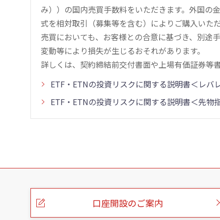
み））の国内売買手数料をいただきます。外国の
式を相対取引（募集等を含む）によりご購入いた
売買においても、お客様との合意に基づき、別途
変動等により損失が生じるおそれがあります。
詳しくは、契約締結前交付書面や上場有価証券等
ETF・ETNの投資リスクに関する説明書＜レ
ETF・ETNの投資リスクに関する説明書＜先
こ
の
ペ
ー
口座開設のご案内
ジ
の
本