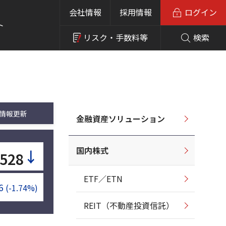
会社情報
採用情報
ログイン
ト
リスク・
手数料等
検索
情報更新
金融資産ソリューション
国内株式
↓
,528
ETF／ETN
6
(-1.74%)
REIT（不動産投資信託）