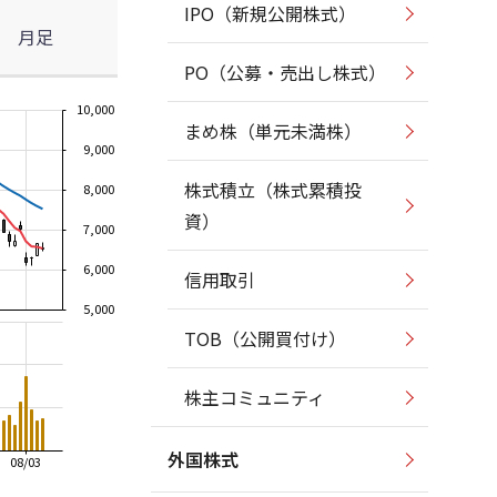
IPO（新規公開株式）
月足
PO（公募・売出し株式）
10,000
まめ株（単元未満株）
9,000
株式積立（株式累積投
8,000
資）
7,000
6,000
信用取引
5,000
TOB（公開買付け）
株主コミュニティ
外国株式
08/03