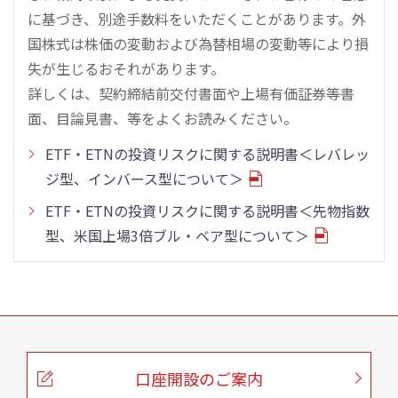
に基づき、別途手数料をいただくことがあります。外
国株式は株価の変動および為替相場の変動等により損
失が生じるおそれがあります。
詳しくは、契約締結前交付書面や上場有価証券等書
面、目論見書、等をよくお読みください。
ETF・ETNの投資リスクに関する説明書＜レバレッ
ジ型、インバース型について＞
ETF・ETNの投資リスクに関する説明書＜先物指数
型、米国上場3倍ブル・ベア型について＞
こ
の
ペ
ー
口座開設のご案内
ジ
の