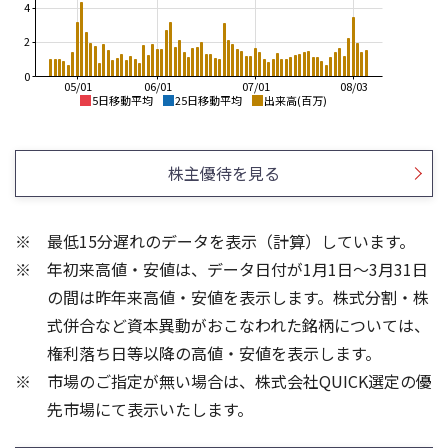
4
2
0
05/01
06/01
07/01
08/03
5日移動平均
25日移動平均
出来高(百万)
10,000
10,000
9,000
9,000
株主優待を見る
8,000
8,000
7,000
7,000
6,000
6,000
最低15分遅れのデータを表示（計算）しています。
5,000
5,000
年初来高値・安値は、データ日付が1月1日～3月31日
4,000
4,000
3,000
3,000
の間は昨年来高値・安値を表示します。株式分割・株
4
3
式併合など資本異動がおこなわれた銘柄については、
3
2
権利落ち日等以降の高値・安値を表示します。
2
1
市場のご指定が無い場合は、株式会社QUICK選定の優
1
先市場にて表示いたします。
0
0
25/04
21/01
25/06
22/01
25/08
25/10
23/01
25/12
24/01
26/02
25/01
26/04
26/06
26/01
26/08
5ヶ月移動平均
13週移動平均
25ヶ月移動平均
26週移動平均
出来高(百万)
出来高(百万)