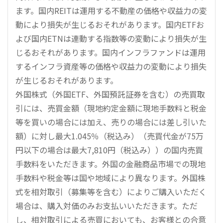
ます。国内REITは運用する不動産の価格や収益力の変
動により損失が生じるおそれがあります。国内ETFお
よび国内ETNは連動する指数等の変動により損失が生
じるおそれがあります。国内インフラファンドは運用
するインフラ資産等の価格や収益力の変動により損失
が生じるおそれがあります。
外国株式（外国ETF、外国預託証券を含む）の売買取
引には、売買金額（現地約定金額に現地手数料と税金
等を買いの場合には加え、売りの場合には差し引いた
額）に対し最大1.045％（税込み）（売買代金が75万
円以下の場合は最大7,810円（税込み））の国内売買
手数料をいただきます。外国の金融商品市場での現地
手数料や税金等は国や地域により異なります。外国株
式を相対取引（募集等を含む）によりご購入いただく
場合は、購入対価のみお支払いいただきます。ただ
し、相対取引による売買においても、お客様との合意