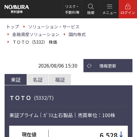
こ
の
リスク・
ペ
手数料等
検索
メニュー
ログイン
ー
ジ
の
トップ
ソリューション・サービス
本
金融資産ソリューション
国内株式
文
へ
ＴＯＴＯ（5332） 株価
2026/08/06 15:30
情報更新
東証
名証
福証
ＴＯＴＯ
(5332/T)
東証プライム
ｶﾞﾗｽ土石製品
売買単位：100株
↓
6,528
現在値