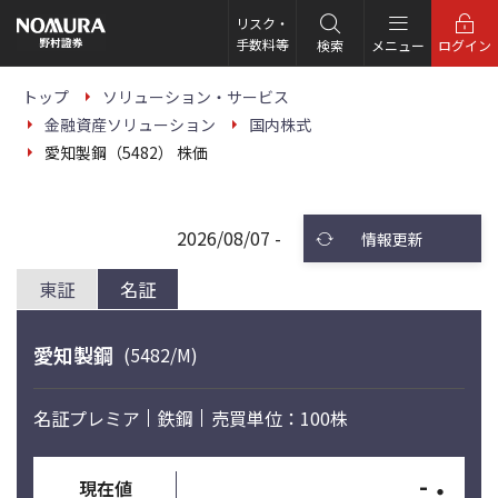
こ
の
リスク・
ペ
手数料等
検索
メニュー
ログイン
ー
ジ
の
トップ
ソリューション・サービス
本
金融資産ソリューション
国内株式
文
へ
愛知製鋼（5482） 株価
2026/08/07 -
情報更新
東証
名証
愛知製鋼
(5482/M)
名証プレミア
鉄鋼
売買単位：100株
-
・
現在値