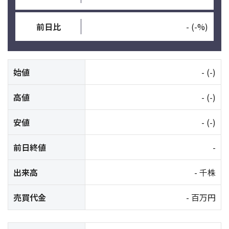
前日比
-
(-%)
始値
-
(-)
高値
-
(-)
安値
-
(-)
前日終値
-
出来高
- 千株
売買代金
- 百万円