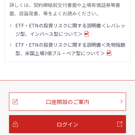
詳しくは、契約締結前交付書面や上場有価証券等書
面、目論見書、等をよくお読みください。
ETF・ETNの投資リスクに関する説明書＜レバレッ
ジ型、インバース型について＞
ETF・ETNの投資リスクに関する説明書＜先物指数
型、米国上場3倍ブル・ベア型について＞
こ
の
ペ
ー
口座開設のご案内
ジ
の
本
文
へ
ログイン