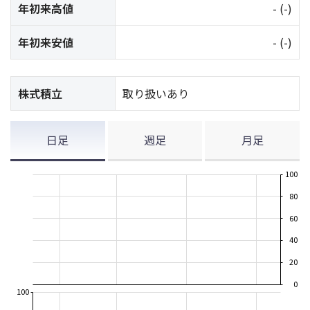
年初来高値
-
(-)
年初来安値
-
(-)
株式積立
取り扱いあり
日足
週足
月足
100
80
60
40
20
0
100