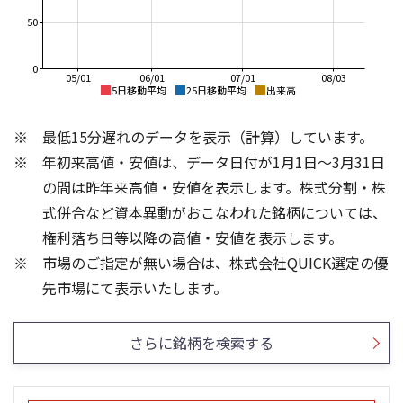
50
0
05/01
06/01
07/01
08/03
5日移動平均
25日移動平均
出来高
1,966
2,000
最低15分遅れのデータを表示（計算）しています。
年初来高値・安値は、データ日付が1月1日～3月31日
1,500
の間は昨年来高値・安値を表示します。株式分割・株
1,965
式併合など資本異動がおこなわれた銘柄については、
1,000
権利落ち日等以降の高値・安値を表示します。
市場のご指定が無い場合は、株式会社QUICK選定の優
1,964
500
80
200
先市場にて表示いたします。
60
150
40
100
さらに銘柄を検索する
20
50
0
0
25/04
21/01
25/06
22/01
25/08
25/10
23/01
25/12
24/01
26/02
25/01
26/04
26/06
26/01
26/08
5ヶ月移動平均
13週移動平均
26週移動平均
25ヶ月移動平均
出来高
出来高