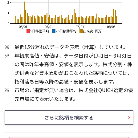
2
1
0
05/01
06/01
07/01
08/03
5日移動平均
25日移動平均
出来高(百万)
5,000
5,000
最低15分遅れのデータを表示（計算）しています。
4,500
4,500
4,000
年初来高値・安値は、データ日付が1月1日～3月31日
4,000
3,500
3,500
の間は昨年来高値・安値を表示します。株式分割・株
3,000
3,000
式併合など資本異動がおこなわれた銘柄については、
2,500
2,500
2,000
権利落ち日等以降の高値・安値を表示します。
2,000
1,500
市場のご指定が無い場合は、株式会社QUICK選定の優
1,500
1,000
2,000
1,500
先市場にて表示いたします。
1,500
1,000
1,000
500
さらに銘柄を検索する
500
0
0
25/04
21/01
25/06
22/01
25/08
25/10
23/01
25/12
24/01
26/02
25/01
26/04
26/06
26/01
26/08
5ヶ月移動平均
13週移動平均
25ヶ月移動平均
26週移動平均
出来高(千)
出来高(千)