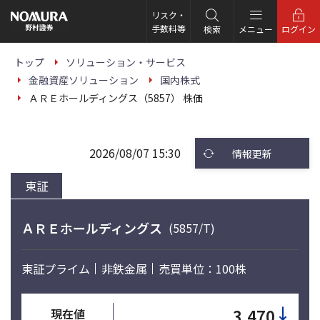
こ
の
リスク・
ペ
手数料等
検索
メニュー
ログイン
ー
ジ
の
トップ
ソリューション・サービス
本
金融資産ソリューション
国内株式
文
へ
ＡＲＥホールディングス（5857） 株価
2026/08/07 15:30
情報更新
東証
ＡＲＥホールディングス
(5857/T)
東証プライム
非鉄金属
売買単位：100株
↓
3,470
現在値