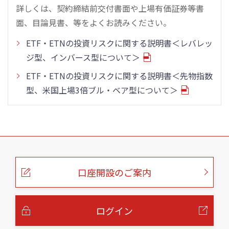
詳しくは、契約締結前交付書面や上場有価証券等書
面、目論見書、等をよくお読みください。
ETF・ETNの投資リスクに関する説明書＜レバレッ
ジ型、インバース型について＞
ETF・ETNの投資リスクに関する説明書＜先物指数
型、米国上場3倍ブル・ベア型について＞
こ
の
ペ
ー
口座開設のご案内
ジ
の
本
文
へ
ログイン