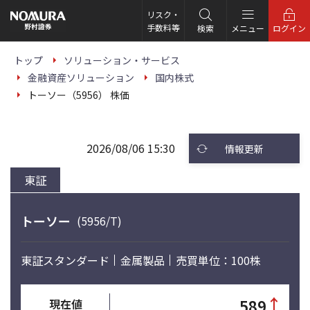
こ
の
リスク・
ペ
手数料等
検索
メニュー
ログイン
ー
ジ
の
トップ
ソリューション・サービス
本
金融資産ソリューション
国内株式
文
へ
トーソー（5956） 株価
2026/08/06 15:30
情報更新
東証
トーソー
(5956/T)
東証スタンダード
金属製品
売買単位：100株
↑
589
現在値