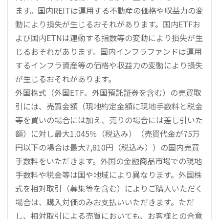
ます。国内REITは運用する不動産の価格や収益力の変
動により損失が生じるおそれがあります。国内ETFお
よび国内ETNは連動する指数等の変動により損失が生
じるおそれがあります。国内インフラファンドは運用
するインフラ資産等の価格や収益力の変動により損失
が生じるおそれがあります。
外国株式（外国ETF、外国預託証券を含む）の売買取
引には、売買金額（現地約定金額に現地手数料と税金
等を買いの場合には加え、売りの場合には差し引いた
額）に対し最大1.045％（税込み）（売買代金が75万
円以下の場合は最大7,810円（税込み））の国内売買
手数料をいただきます。外国の金融商品市場での現地
手数料や税金等は国や地域により異なります。外国株
式を相対取引（募集等を含む）によりご購入いただく
場合は、購入対価のみお支払いいただきます。ただ
し、相対取引による売買においても、お客様との合意