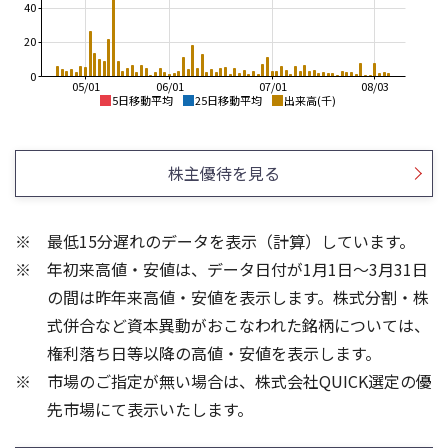
40
20
0
05/01
06/01
07/01
08/03
5日移動平均
25日移動平均
出来高(千)
850
900
800
800
株主優待を見る
750
700
700
650
600
600
最低15分遅れのデータを表示（計算）しています。
550
500
年初来高値・安値は、データ日付が1月1日～3月31日
500
450
400
の間は昨年来高値・安値を表示します。株式分割・株
60
20
式併合など資本異動がおこなわれた銘柄については、
15
40
権利落ち日等以降の高値・安値を表示します。
10
20
市場のご指定が無い場合は、株式会社QUICK選定の優
5
先市場にて表示いたします。
0
0
25/04
21/01
25/06
22/01
25/08
25/10
23/01
25/12
24/01
26/02
25/01
26/04
26/06
26/01
26/08
5ヶ月移動平均
13週移動平均
25ヶ月移動平均
26週移動平均
出来高(千)
出来高(千)