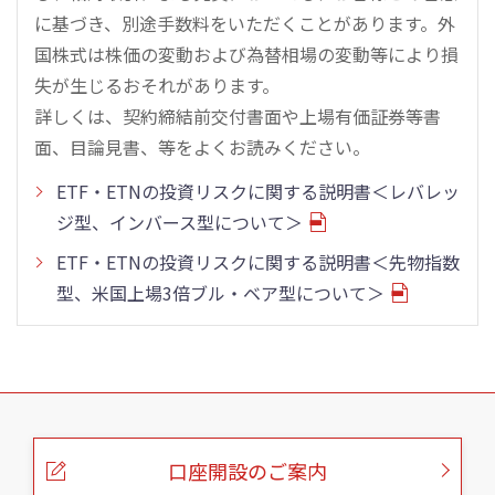
に基づき、別途手数料をいただくことがあります。外
国株式は株価の変動および為替相場の変動等により損
失が生じるおそれがあります。
詳しくは、契約締結前交付書面や上場有価証券等書
面、目論見書、等をよくお読みください。
ETF・ETNの投資リスクに関する説明書＜レバレッ
ジ型、インバース型について＞
ETF・ETNの投資リスクに関する説明書＜先物指数
型、米国上場3倍ブル・ベア型について＞
こ
の
ペ
ー
口座開設のご案内
ジ
の