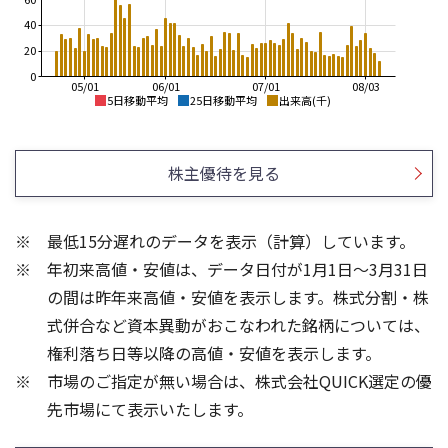
40
20
0
05/01
06/01
07/01
08/03
5日移動平均
25日移動平均
出来高(千)
3,000
3,500
2,800
3,000
株主優待を見る
2,600
2,500
2,400
2,000
最低15分遅れのデータを表示（計算）しています。
2,200
1,500
年初来高値・安値は、データ日付が1月1日～3月31日
2,000
1,000
1,800
500
の間は昨年来高値・安値を表示します。株式分割・株
300
1,500
式併合など資本異動がおこなわれた銘柄については、
200
1,000
権利落ち日等以降の高値・安値を表示します。
100
500
市場のご指定が無い場合は、株式会社QUICK選定の優
先市場にて表示いたします。
0
0
25/04
21/01
25/06
22/01
25/08
25/10
23/01
25/12
24/01
26/02
25/01
26/04
26/06
26/01
26/08
5ヶ月移動平均
13週移動平均
26週移動平均
25ヶ月移動平均
出来高(千)
出来高(千)