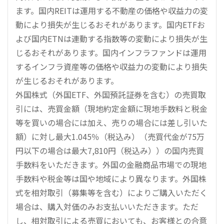
ます。国内REITは運用する不動産の価格や収益力の変
動により損失が生じるおそれがあります。国内ETFお
よび国内ETNは連動する指数等の変動により損失が生
じるおそれがあります。国内インフラファンドは運用
するインフラ資産等の価格や収益力の変動により損失
が生じるおそれがあります。
外国株式（外国ETF、外国預託証券を含む）の売買取
引には、売買金額（現地約定金額に現地手数料と税金
等を買いの場合には加え、売りの場合には差し引いた
額）に対し最大1.045％（税込み）（売買代金が75万
円以下の場合は最大7,810円（税込み））の国内売買
手数料をいただきます。外国の金融商品市場での現地
手数料や税金等は国や地域により異なります。外国株
式を相対取引（募集等を含む）によりご購入いただく
場合は、購入対価のみお支払いいただきます。ただ
し、相対取引による売買においても、お客様との合意