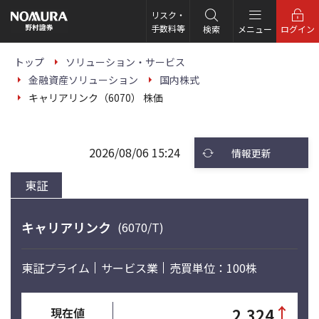
こ
の
リスク・
ペ
手数料等
検索
メニュー
ログイン
ー
ジ
の
トップ
ソリューション・サービス
本
金融資産ソリューション
国内株式
文
へ
キャリアリンク（6070） 株価
2026/08/06 15:24
情報更新
東証
キャリアリンク
(6070/T)
東証プライム
サービス業
売買単位：100株
↑
2,324
現在値