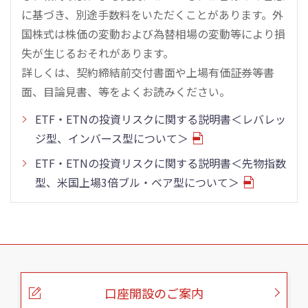
に基づき、別途手数料をいただくことがあります。外
国株式は株価の変動および為替相場の変動等により損
失が生じるおそれがあります。
詳しくは、契約締結前交付書面や上場有価証券等書
面、目論見書、等をよくお読みください。
ETF・ETNの投資リスクに関する説明書＜レバレッ
ジ型、インバース型について＞
ETF・ETNの投資リスクに関する説明書＜先物指数
型、米国上場3倍ブル・ベア型について＞
こ
の
ペ
ー
口座開設のご案内
ジ
の