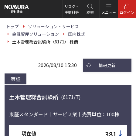
こ
の
リスク・
ペ
手数料等
検索
メニュー
ログイン
ー
ジ
の
トップ
ソリューション・サービス
本
金融資産ソリューション
国内株式
文
へ
土木管理総合試験所（6171） 株価
2026/08/10 15:30
情報更新
東証
土木管理総合試験所
(6171/T)
東証スタンダード
サービス業
売買単位：100株
↓
381
現在値