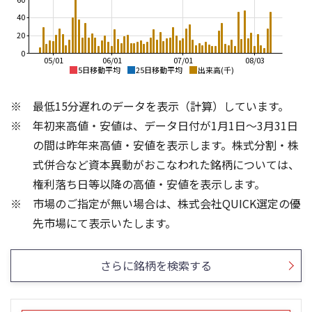
40
20
0
05/01
06/01
07/01
08/03
5日移動平均
25日移動平均
出来高(千)
600
600
最低15分遅れのデータを表示（計算）しています。
550
550
年初来高値・安値は、データ日付が1月1日～3月31日
500
500
450
450
の間は昨年来高値・安値を表示します。株式分割・株
400
400
式併合など資本異動がおこなわれた銘柄については、
350
350
権利落ち日等以降の高値・安値を表示します。
300
300
市場のご指定が無い場合は、株式会社QUICK選定の優
250
250
1,000
2,000
先市場にて表示いたします。
1,500
1,000
500
さらに銘柄を検索する
500
0
0
25/04
21/01
25/06
22/01
25/08
25/10
23/01
25/12
24/01
26/02
25/01
26/04
26/06
26/01
26/08
5ヶ月移動平均
13週移動平均
25ヶ月移動平均
26週移動平均
出来高(千)
出来高(千)