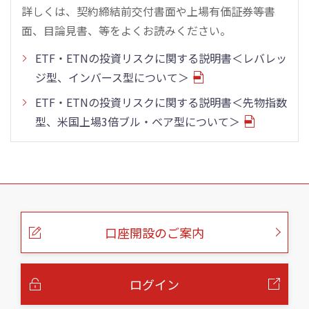
詳しくは、契約締結前交付書面や上場有価証券等書
面、目論見書、等をよくお読みください。
ETF・ETNの投資リスクに関する説明書＜レバレッ
ジ型、インバース型について＞
ETF・ETNの投資リスクに関する説明書＜先物指数
型、米国上場3倍ブル・ベア型について＞
こ
の
ペ
ー
口座開設のご案内
ジ
の
本
文
へ
ログイン