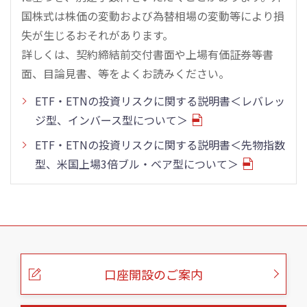
国株式は株価の変動および為替相場の変動等により損
失が生じるおそれがあります。
詳しくは、契約締結前交付書面や上場有価証券等書
面、目論見書、等をよくお読みください。
ETF・ETNの投資リスクに関する説明書＜レバレッ
ジ型、インバース型について＞
ETF・ETNの投資リスクに関する説明書＜先物指数
型、米国上場3倍ブル・ベア型について＞
こ
の
ペ
ー
口座開設のご案内
ジ
の
本